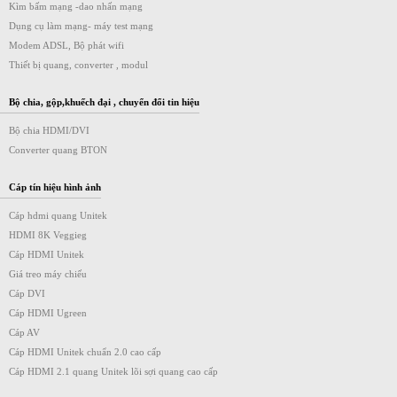
Kìm bấm mạng -dao nhấn mạng
Dụng cụ làm mạng- máy test mạng
Modem ADSL, Bộ phát wifi
Thiết bị quang, converter , modul
Bộ chia, gộp,khuếch đại , chuyển đổi tin hiệu
Bộ chia HDMI/DVI
Converter quang BTON
Cáp tín hiệu hình ảnh
Cáp hdmi quang Unitek
HDMI 8K Veggieg
Cáp HDMI Unitek
Giá treo máy chiếu
Cáp DVI
Cáp HDMI Ugreen
Cáp AV
Cáp HDMI Unitek chuẩn 2.0 cao cấp
Cáp HDMI 2.1 quang Unitek lõi sợi quang cao cấp