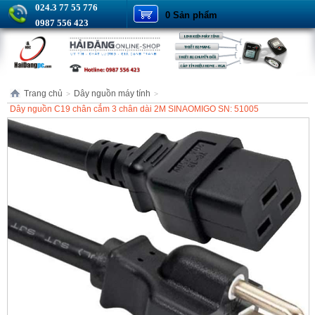
024.3 77 55 776
0 Sản phẩm
0987 556 423
Trang chủ
Dây nguồn máy tính
>
>
Dây nguồn C19 chân cắm 3 chân dài 2M SINAOMIGO SN: 51005