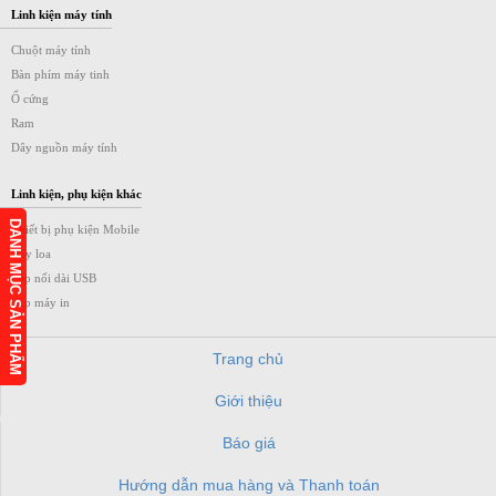
Linh kiện máy tính
Chuột máy tính
Bàn phím máy tinh
Ổ cứng
Ram
Dây nguồn máy tính
Linh kiện, phụ kiện khác
DANH MỤC SẢN PHẨM
Thiết bị phụ kiện Mobile
Dây loa
Cáp nối dài USB
Cáp máy in
Trang chủ
Giới thiệu
h
Báo giá
Hướng dẫn mua hàng và Thanh toán