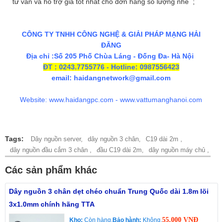
tư vấn và hỗ trợ giá tốt nhất cho đơn hàng số lượng nhé ;
CÔNG TY TNHH CÔNG NGHỆ & GIẢI PHÁP MẠNG HẢI
ĐĂNG
Địa chỉ :Số 205 Phố Chùa Láng - Đống Đa- Hà Nội
ĐT : 0243.7755776 - Hotline: 0987556423
email: haidangnetwork@gmail.com
Website: www.haidangpc.com - www.vattumanghanoi.com
Tags:
Dây nguồn server,
dây nguồn 3 chân,
C19 dài 2m ,
dây nguồn đầu cắm 3 chân ,
đầu C19 dài 2m,
dây nguồn máy chủ ,
Các sản phẩm khác
Dây nguồn 3 chân dẹt chéo chuẩn Trung Quốc dài 1.8m lõi
3x1.0mm chính hãng TTA
55,000 VNĐ
Kho:
Còn hàng.
Bảo hành:
Không.