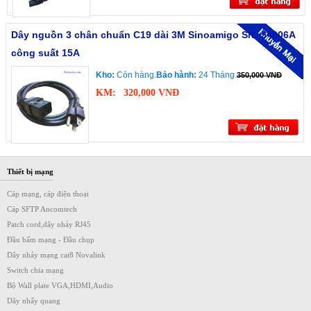
Dây nguồn 3 chân chuẩn C19 dài 3M Sinoamigo SN: 54006A
công suất 15A
Kho:
Còn hàng.
Bảo hành:
24 Tháng.
350,000 VNĐ
KM:
320,000 VNĐ
Thiết bị mạng
Cáp mạng, cáp điện thoại
Cáp SFTP Ancomtech
Patch cord,dây nhảy RJ45
Đầu bấm mạng - Đầu chụp
Dây nhảy mạng cat8 Novalink
Switch chia mạng
Bộ Wall plate VGA,HDMI,Audio
Dây nhẩy quang