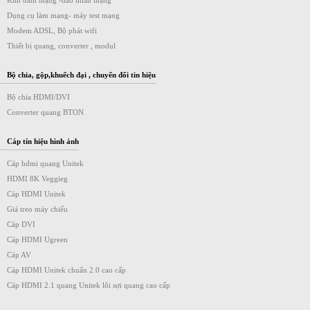
Kìm bấm mạng -dao nhấn mạng
Dụng cụ làm mạng- máy test mạng
Modem ADSL, Bộ phát wifi
Thiết bị quang, converter , modul
Bộ chia, gộp,khuếch đại , chuyển đổi tin hiệu
Bộ chia HDMI/DVI
Converter quang BTON
Cáp tín hiệu hình ảnh
Cáp hdmi quang Unitek
HDMI 8K Veggieg
Cáp HDMI Unitek
Giá treo máy chiếu
Cáp DVI
Cáp HDMI Ugreen
Cáp AV
Cáp HDMI Unitek chuẩn 2.0 cao cấp
Cáp HDMI 2.1 quang Unitek lõi sợi quang cao cấp