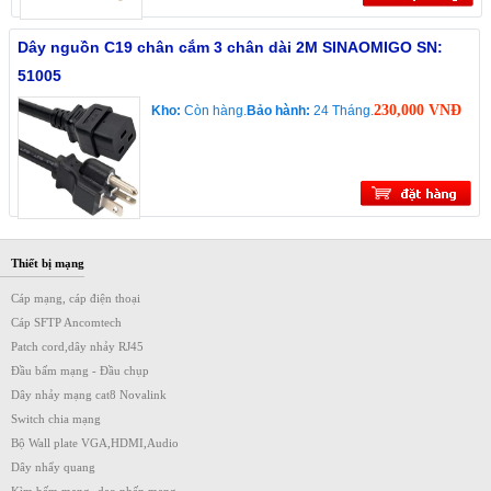
Dây nguồn C19 chân cắm 3 chân dài 2M SINAOMIGO SN:
51005
230,000 VNĐ
Kho:
Còn hàng.
Bảo hành:
24 Tháng.
Thiết bị mạng
Cáp mạng, cáp điện thoại
Cáp SFTP Ancomtech
Patch cord,dây nhảy RJ45
Đầu bấm mạng - Đầu chụp
Dây nhảy mạng cat8 Novalink
Switch chia mạng
Bộ Wall plate VGA,HDMI,Audio
Dây nhẩy quang