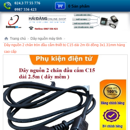
024.3 77 55 776
0 Sản phẩm
0987 556 423
Trang chủ
Dây nguồn máy tính
>
>
Dây nguồn 2 chân tròn đầu cắm thiết bị C15 dài 2m lõi đồng 3x1.31mm hàng
cao cấp