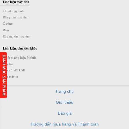
Linh kiện máy tính
Chuột máy tính
Bàn phím máy tinh
Ổ cứng
Ram
Dây nguồn máy tính
Linh kiện, phụ kiện khác
DANH MỤC SẢN PHẨM
Thiết bị phụ kiện Mobile
Dây loa
Cáp nối dài USB
Cáp máy in
Trang chủ
Giới thiệu
h
Báo giá
Hướng dẫn mua hàng và Thanh toán