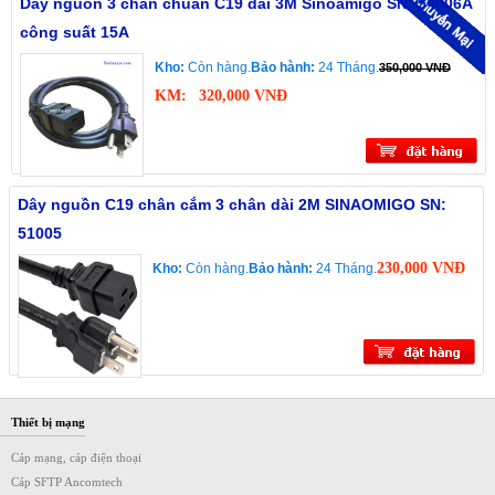
Dây nguồn 3 chân chuẩn C19 dài 3M Sinoamigo SN: 54006A
công suất 15A
Kho:
Còn hàng.
Bảo hành:
24 Tháng.
350,000 VNĐ
KM:
320,000 VNĐ
Dây nguồn C19 chân cắm 3 chân dài 2M SINAOMIGO SN:
51005
230,000 VNĐ
Kho:
Còn hàng.
Bảo hành:
24 Tháng.
Thiết bị mạng
Cáp mạng, cáp điện thoại
Cáp SFTP Ancomtech