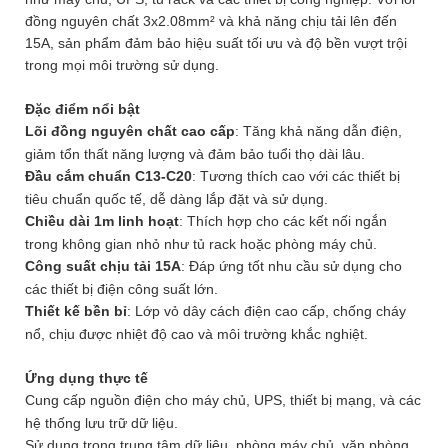
đồng nguyên chất 3x2.08mm² và khả năng chịu tải lên đến
15A, sản phẩm đảm bảo hiệu suất tối ưu và độ bền vượt trội
trong mọi môi trường sử dụng.
Đặc điểm nổi bật
Lõi đồng nguyên chất cao cấp
: Tăng khả năng dẫn điện,
giảm tổn thất năng lượng và đảm bảo tuổi thọ dài lâu.
Đầu cắm chuẩn C13-C20
: Tương thích cao với các thiết bị
tiêu chuẩn quốc tế, dễ dàng lắp đặt và sử dụng.
Chiều dài 1m linh hoạt
: Thích hợp cho các kết nối ngắn
trong không gian nhỏ như tủ rack hoặc phòng máy chủ.
Công suất chịu tải 15A
: Đáp ứng tốt nhu cầu sử dụng cho
các thiết bị điện công suất lớn.
Thiết kế bền bỉ
: Lớp vỏ dây cách điện cao cấp, chống cháy
nổ, chịu được nhiệt độ cao và môi trường khắc nghiệt.
Ứng dụng thực tế
Cung cấp nguồn điện cho máy chủ, UPS, thiết bị mạng, và các
hệ thống lưu trữ dữ liệu.
Sử dụng trong trung tâm dữ liệu, phòng máy chủ, văn phòng