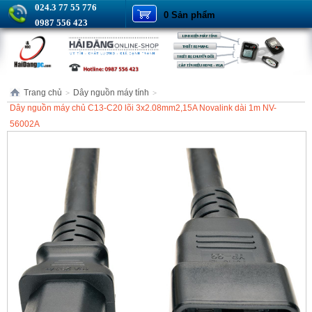
024.3 77 55 776
0 Sản phẩm
0987 556 423
Trang chủ
Dây nguồn máy tính
>
>
Dây nguồn máy chủ C13-C20 lõi 3x2.08mm2,15A Novalink dài 1m NV-
56002A