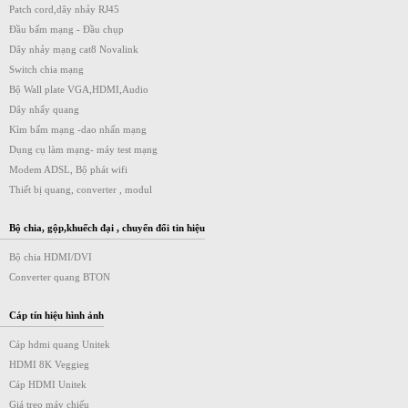
Patch cord,dây nhảy RJ45
Đầu bấm mạng - Đầu chụp
Dây nhảy mạng cat8 Novalink
Switch chia mạng
Bộ Wall plate VGA,HDMI,Audio
Dây nhẩy quang
Kìm bấm mạng -dao nhấn mạng
Dụng cụ làm mạng- máy test mạng
Modem ADSL, Bộ phát wifi
Thiết bị quang, converter , modul
Bộ chia, gộp,khuếch đại , chuyển đổi tin hiệu
Bộ chia HDMI/DVI
Converter quang BTON
Cáp tín hiệu hình ảnh
Cáp hdmi quang Unitek
HDMI 8K Veggieg
Cáp HDMI Unitek
Giá treo máy chiếu