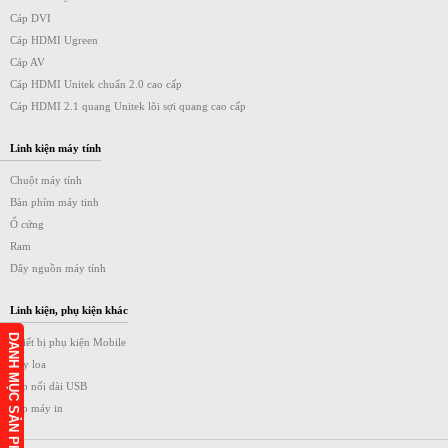
Cáp DVI
Cáp HDMI Ugreen
Cáp AV
Cáp HDMI Unitek chuẩn 2.0 cao cấp
Cáp HDMI 2.1 quang Unitek lõi sợi quang cao cấp
Linh kiện máy tính
Chuột máy tính
Bàn phím máy tinh
Ổ cứng
Ram
Dây nguồn máy tính
Linh kiện, phụ kiện khác
DANH MỤC SẢN PHẨM
Thiết bị phụ kiện Mobile
Dây loa
Cáp nối dài USB
Cáp máy in