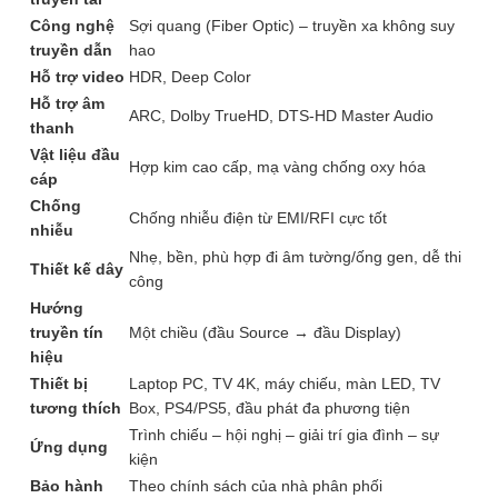
Công nghệ
Sợi quang (Fiber Optic) – truyền xa không suy
truyền dẫn
hao
Hỗ trợ video
HDR, Deep Color
Hỗ trợ âm
ARC, Dolby TrueHD, DTS-HD Master Audio
thanh
Vật liệu đầu
Hợp kim cao cấp, mạ vàng chống oxy hóa
cáp
Chống
Chống nhiễu điện từ EMI/RFI cực tốt
nhiễu
Nhẹ, bền, phù hợp đi âm tường/ống gen, dễ thi
Thiết kế dây
công
Hướng
truyền tín
Một chiều (đầu Source → đầu Display)
hiệu
Thiết bị
Laptop PC, TV 4K, máy chiếu, màn LED, TV
tương thích
Box, PS4/PS5, đầu phát đa phương tiện
Trình chiếu – hội nghị – giải trí gia đình – sự
Ứng dụng
kiện
Bảo hành
Theo chính sách của nhà phân phối