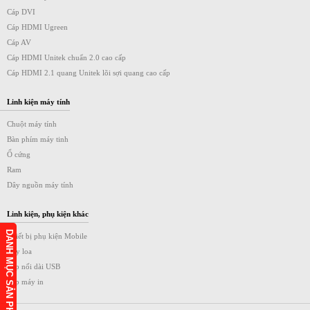
Cáp DVI
Cáp HDMI Ugreen
Cáp AV
Cáp HDMI Unitek chuẩn 2.0 cao cấp
Cáp HDMI 2.1 quang Unitek lõi sợi quang cao cấp
Linh kiện máy tính
Chuột máy tính
Bàn phím máy tinh
Ổ cứng
Ram
Dây nguồn máy tính
Linh kiện, phụ kiện khác
DANH MỤC SẢN PHẨM
Thiết bị phụ kiện Mobile
Dây loa
Cáp nối dài USB
Cáp máy in