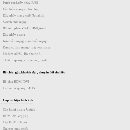
Patch cord,dây nhảy RJ45
Đầu bấm mạng - Đầu chụp
Dây nhảy mạng cat8 Novalink
Switch chia mạng
Bộ Wall plate VGA,HDMI,Audio
Dây nhẩy quang
Kìm bấm mạng -dao nhấn mạng
Dụng cụ làm mạng- máy test mạng
Modem ADSL, Bộ phát wifi
Thiết bị quang, converter , modul
Bộ chia, gộp,khuếch đại , chuyển đổi tin hiệu
Bộ chia HDMI/DVI
Converter quang BTON
Cáp tín hiệu hình ảnh
Cáp hdmi quang Unitek
HDMI 8K Veggieg
Cáp HDMI Unitek
Giá treo máy chiếu