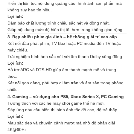
Hiển thị liên tục nội dung quảng cáo, hình ảnh sản phẩm mà
không suy hao tín hiệu.
Lợi ích:
Đảm bảo chất lượng trình chiếu sắc nét và đồng nhất.
Giúp nội dung mức độ hiển thị tốt hơn trong không gian rộng.
3. Rạp chiếu phim gia đình – hệ thống giải trí cao cấp
Kết nối đầu phát phim, TV Box hoặc PC media đến TV hoặc
máy chiếu.
Trải nghiệm hình ảnh sắc nét với âm thanh Dolby sống động.
Lợi ích:
Hỗ trợ ARC và DTS-HD giúp âm thanh mạnh mẽ và trung
thực.
Kết nối gọn gàng, phù hợp đi âm trần và âm sàn trong phòng
chiếu.
4. Gaming – sử dụng cho PS5, Xbox Series X, PC Gaming
Tương thích với các hệ máy chơi game thế hệ mới.
Đáp ứng nhu cầu hiển thị hình ảnh tốc độ cao, độ trễ thấp.
Lợi ích:
Màu sắc đẹp và chuyển cảnh mượt mà nhờ độ phân giải
4K@60Hz.