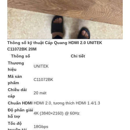
Thông số kỹ thuật Cáp Quang HDMI 2.0 UNITEK
C11072BK 20M
Thông số
Chi tiết
Thương
UNITEK
hiệu
Mã sản
C11072BK
phẩm
Chiều dài
20 mét
cáp
Chuẩn HDMI
HDMI 2.0, tương thích HDMI 1.4/1.3
Độ phân giải
4K (3840×2160) @ 60Hz
hỗ trợ
Tốc độ
18Gbps
truyền tải