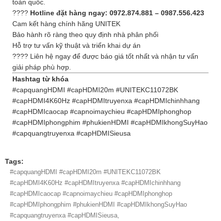
toàn quốc.
????
Hotline đặt hàng ngay: 0972.874.881 – 0987.556.423
Cam kết hàng chính hãng UNITEK
Bảo hành rõ ràng theo quy định nhà phân phối
Hỗ trợ tư vấn kỹ thuật và triển khai dự án
???? Liên hệ ngay để được báo giá tốt nhất và nhận tư vấn
giải pháp phù hợp.
Hashtag từ khóa
#capquangHDMI #capHDMI20m #UNITEKC11072BK
#capHDMI4K60Hz #capHDMItruyenxa #capHDMIchinhhang
#capHDMIcaocap #capnoimaychieu #capHDMIphonghop
#capHDMIphongphim #phukienHDMI #capHDMIkhongSuyHao
#capquangtruyenxa #capHDMISieusa
Tags:
#capquangHDMI #capHDMI20m #UNITEKC11072BK
#capHDMI4K60Hz #capHDMItruyenxa #capHDMIchinhhang
#capHDMIcaocap #capnoimaychieu #capHDMIphonghop
#capHDMIphongphim #phukienHDMI #capHDMIkhongSuyHao
#capquangtruyenxa #capHDMISieusa,