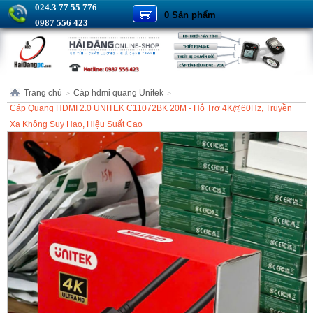
024.3 77 55 776
0 Sản phẩm
0987 556 423
Trang chủ
Cáp hdmi quang Unitek
>
>
Cáp Quang HDMI 2.0 UNITEK C11072BK 20M - Hỗ Trợ 4K@60Hz, Truyền
Xa Không Suy Hao, Hiệu Suất Cao