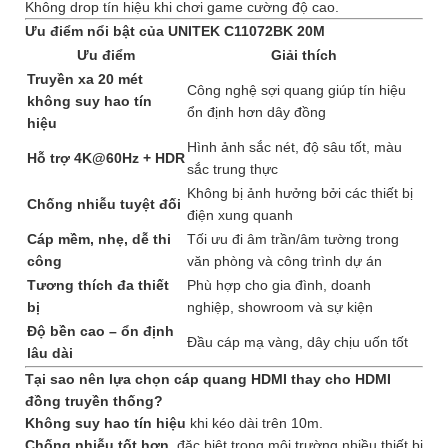
Không drop tín hiệu khi chơi game cường độ cao.
Ưu điểm nổi bật của UNITEK C11072BK 20M
Ưu điểm
Giải thích
Truyền xa 20 mét
Công nghệ sợi quang giúp tín hiệu
không suy hao tín
ổn định hơn dây đồng
hiệu
Hình ảnh sắc nét, độ sâu tốt, màu
Hỗ trợ 4K@60Hz + HDR
sắc trung thực
Không bị ảnh hưởng bởi các thiết bị
Chống nhiễu tuyệt đối
điện xung quanh
Cáp mềm, nhẹ, dễ thi
Tối ưu đi âm trần/âm tường trong
công
văn phòng và công trình dự án
Tương thích đa thiết
Phù hợp cho gia đình, doanh
bị
nghiệp, showroom và sự kiện
Độ bền cao – ổn định
Đầu cáp mạ vàng, dây chịu uốn tốt
lâu dài
Tại sao nên lựa chọn cáp quang HDMI thay cho HDMI
đồng truyền thống?
Không suy hao tín hiệu
khi kéo dài trên 10m.
Chống nhiễu tốt hơn
, đặc biệt trong môi trường nhiều thiết bị