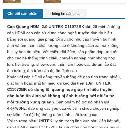
Chi tiết sản phẩm
Thông tin sản phẩm
Cáp Quang HDMI 2.0 UNITEK C11072BK dài 20 mét
là dòng
cáp HDMI cao cấp sử dụng công nghệ truyền dẫn tín hiệu
bằng sợi quang, giải pháp tối ưu cho nhu cầu truyền tải hình
ảnh và âm thanh chất lượng cao ở khoảng cách xa mà không
bị suy hao tín hiệu. Với chiều dài 20m, sản phẩm đáp ứng tốt
cho các hệ thống trình chiếu chuyên nghiệp như phòng họp
lớn, hội trường, showroom, triển lãm hoặc các dự án lắp đặt
âm tường, âm trần cần độ ổn định cao.
Khác với cáp HDMI đồng truyền thống dễ gặp tình trạng nhiễu,
giật hình hoặc mất tín hiệu khi kéo dài trên 10m,
UNITEK
C11072BK sử dụng lõi quang học giúp tín hiệu truyền
dẫn luôn ổn định và không bị ảnh hưởng bởi nhiễu từ
môi trường xung quanh
. Sản phẩm hỗ trợ độ phân giải
4K@60Hz
, đáp ứng các yêu cầu về trình chiếu chuyên nghiệp,
sự kiện, lắp đặt hệ thống màn hình chất lượng cao.
Với thương hiệu
UNITEK
uy tín trong lĩnh vực phụ kiện kết nối,
cáp HDMI quang C11072BK là lựa chọn phù hợp cho cả người