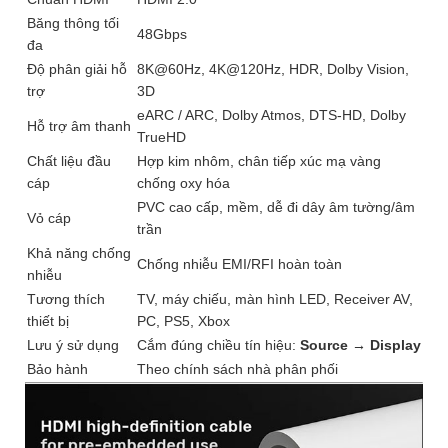
Băng thông tối
48Gbps
đa
Độ phân giải hỗ
8K@60Hz, 4K@120Hz, HDR, Dolby Vision,
trợ
3D
eARC / ARC, Dolby Atmos, DTS-HD, Dolby
Hỗ trợ âm thanh
TrueHD
Chất liệu đầu
Hợp kim nhôm, chân tiếp xúc mạ vàng
cáp
chống oxy hóa
PVC cao cấp, mềm, dễ đi dây âm tường/âm
Vỏ cáp
trần
Khả năng chống
Chống nhiễu EMI/RFI hoàn toàn
nhiễu
Tương thích
TV, máy chiếu, màn hình LED, Receiver AV,
thiết bị
PC, PS5, Xbox
Lưu ý sử dụng
Cắm đúng chiều tín hiệu:
Source → Display
Bảo hành
Theo chính sách nhà phân phối