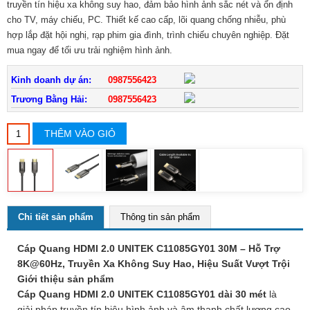
truyền tín hiệu xa không suy hao, đảm bảo hình ảnh sắc nét và ổn định
cho TV, máy chiếu, PC. Thiết kế cao cấp, lõi quang chống nhiễu, phù
hợp lắp đặt hội nghị, rạp phim gia đình, trình chiếu chuyên nghiệp. Đặt
mua ngay để tối ưu trải nghiệm hình ảnh.
Kinh doanh dự án:
0987556423
Trương Bằng Hải:
0987556423
THÊM VÀO GIỎ
Chi tiết sản phẩm
Thông tin sản phẩm
Cáp Quang HDMI 2.0 UNITEK C11085GY01 30M – Hỗ Trợ
8K@60Hz, Truyền Xa Không Suy Hao, Hiệu Suất Vượt Trội
Giới thiệu sản phẩm
Cáp Quang HDMI 2.0 UNITEK C11085GY01 dài 30 mét
là
giải pháp truyền tín hiệu hình ảnh và âm thanh chất lượng cao