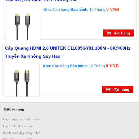
0 VNĐ
Kho:
Còn hàng.
Bảo hành:
12 Tháng.
Cáp Quang HDMI 2.0 UNITEK C11085GY01 100M - 8K@60Hz,
Truyền Xa Không Suy Hao
0 VNĐ
Kho:
Còn hàng.
Bảo hành:
12 Tháng.
Thiết bị mạng
Cáp mạng, cáp điện thoại
Cáp SFTP Ancomtech
Patch cord,dây nhảy RJ45