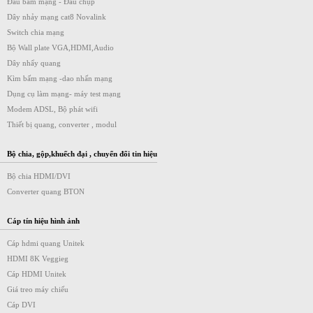
Đầu bấm mạng - Đầu chụp
Dây nhảy mạng cat8 Novalink
Switch chia mạng
Bộ Wall plate VGA,HDMI,Audio
Dây nhẩy quang
Kìm bấm mạng -dao nhấn mạng
Dụng cụ làm mạng- máy test mạng
Modem ADSL, Bộ phát wifi
Thiết bị quang, converter , modul
Bộ chia, gộp,khuếch đại , chuyển đổi tin hiệu
Bộ chia HDMI/DVI
Converter quang BTON
Cáp tín hiệu hình ảnh
Cáp hdmi quang Unitek
HDMI 8K Veggieg
Cáp HDMI Unitek
Giá treo máy chiếu
Cáp DVI