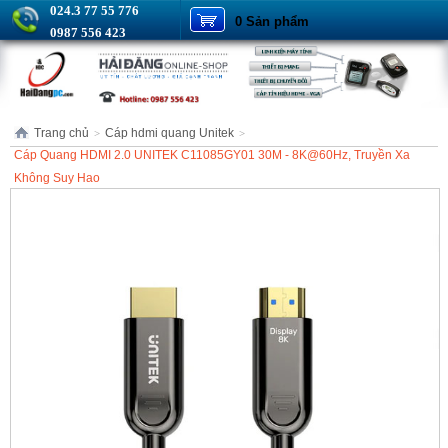
024.3 77 55 776
0 Sản phẩm
0987 556 423
Trang chủ
Cáp hdmi quang Unitek
>
>
Cáp Quang HDMI 2.0 UNITEK C11085GY01 30M - 8K@60Hz, Truyền Xa
Không Suy Hao