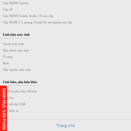
Cáp HDMI Ugreen
Cáp AV
Cáp HDMI Unitek chuẩn 2.0 cao cấp
Cáp HDMI 2.1 quang Unitek lõi sợi quang cao cấp
Linh kiện máy tính
Chuột máy tính
Bàn phím máy tinh
Ổ cứng
Ram
Dây nguồn máy tính
Linh kiện, phụ kiện khác
DANH MỤC SẢN PHẨM
Thiết bị phụ kiện Mobile
Dây loa
Cáp nối dài USB
Cáp máy in
Trang chủ