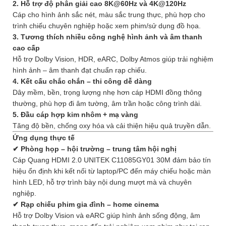
2. Hỗ trợ độ phân giải cao 8K@60Hz và 4K@120Hz
Cáp cho hình ảnh sắc nét, màu sắc trung thực, phù hợp cho
trình chiếu chuyên nghiệp hoặc xem phim/sử dụng đồ họa.
3. Tương thích nhiều công nghệ hình ảnh và âm thanh
cao cấp
Hỗ trợ Dolby Vision, HDR, eARC, Dolby Atmos giúp trải nghiệm
hình ảnh – âm thanh đạt chuẩn rạp chiếu.
4. Kết cấu chắc chắn – thi công dễ dàng
Dây mềm, bền, trọng lượng nhẹ hơn cáp HDMI đồng thông
thường, phù hợp đi âm tường, âm trần hoặc công trình dài.
5. Đầu cáp hợp kim nhôm + mạ vàng
Tăng độ bền, chống oxy hóa và cải thiện hiệu quả truyền dẫn.
Ứng dụng thực tế
✔ Phòng họp – hội trường – trung tâm hội nghị
Cáp Quang HDMI 2.0 UNITEK C11085GY01 30M đảm bảo tín
hiệu ổn định khi kết nối từ laptop/PC đến máy chiếu hoặc màn
hình LED, hỗ trợ trình bày nội dung mượt mà và chuyên
nghiệp.
✔ Rạp chiếu phim gia đình – home cinema
Hỗ trợ Dolby Vision và eARC giúp hình ảnh sống động, âm