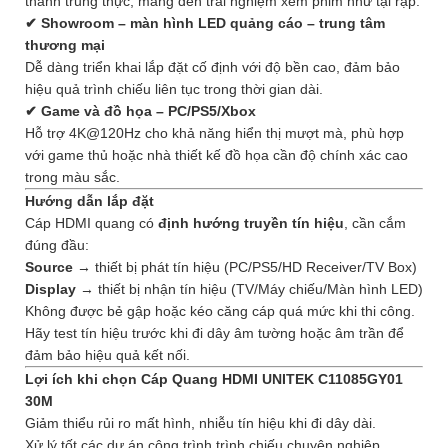
thanh trung thực, mang đến trải nghiệm xem phim như tại rạp.
✔ Showroom – màn hình LED quảng cáo – trung tâm
thương mại
Dễ dàng triển khai lắp đặt cố định với độ bền cao, đảm bảo
hiệu quả trình chiếu liên tục trong thời gian dài.
✔ Game và đồ họa – PC/PS5/Xbox
Hỗ trợ 4K@120Hz cho khả năng hiển thị mượt mà, phù hợp
với game thủ hoặc nhà thiết kế đồ họa cần độ chính xác cao
trong màu sắc.
Hướng dẫn lắp đặt
Cáp HDMI quang có
định hướng truyền tín hiệu
, cần cắm
đúng đầu:
Source
→ thiết bị phát tín hiệu (PC/PS5/HD Receiver/TV Box)
Display
→ thiết bị nhận tín hiệu (TV/Máy chiếu/Màn hình LED)
Không được bẻ gập hoặc kéo căng cáp quá mức khi thi công.
Hãy test tín hiệu trước khi đi dây âm tường hoặc âm trần để
đảm bảo hiệu quả kết nối.
Lợi ích khi chọn Cáp Quang HDMI UNITEK C11085GY01
30M
Giảm thiểu rủi ro mất hình, nhiễu tín hiệu khi đi dây dài.
Xử lý tốt các dự án công trình trình chiếu chuyên nghiệp.