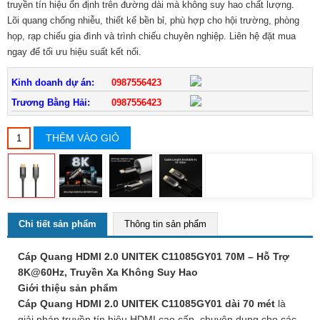
truyền tín hiệu ổn định trên đường dài mà không suy hao chất lượng.
Lõi quang chống nhiễu, thiết kế bền bỉ, phù hợp cho hội trường, phòng
họp, rạp chiếu gia đình và trình chiếu chuyên nghiệp. Liên hệ đặt mua
ngay để tối ưu hiệu suất kết nối.
Kinh doanh dự án:
0987556423
Trương Bằng Hải:
0987556423
THÊM VÀO GIỎ
Chi tiết sản phẩm
Thông tin sản phẩm
Cáp Quang HDMI 2.0 UNITEK C11085GY01 70M – Hỗ Trợ
8K@60Hz, Truyền Xa Không Suy Hao
Giới thiệu sản phẩm
Cáp Quang HDMI 2.0 UNITEK C11085GY01 dài 70 mét
là
giải pháp truyền tín hiệu HDMI cao cấp, chuyên dụng cho các