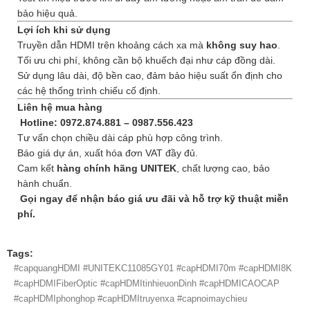
bảo hiệu quả.
Lợi ích khi sử dụng
Truyền dẫn HDMI trên khoảng cách xa mà
không suy hao
.
Tối ưu chi phí, không cần bộ khuếch đại như cáp đồng dài.
Sử dụng lâu dài, độ bền cao, đảm bảo hiệu suất ổn định cho
các hệ thống trình chiếu cố định.
Liên hệ mua hàng
Hotline: 0972.874.881 – 0987.556.423
Tư vấn chọn chiều dài cáp phù hợp công trình.
Báo giá dự án, xuất hóa đơn VAT đầy đủ.
Cam kết
hàng chính hãng UNITEK
, chất lượng cao, bảo
hành chuẩn.
Gọi ngay để nhận báo giá ưu đãi và hỗ trợ kỹ thuật miễn
phí.
Tags:
#capquangHDMI #UNITEKC11085GY01 #capHDMI70m #capHDMI8K
#capHDMIFiberOptic #capHDMItinhieuonDinh #capHDMICAOCAP
#capHDMIphonghop #capHDMItruyenxa #capnoimaychieu