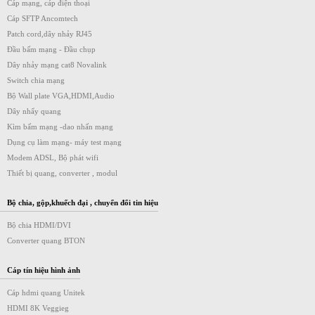
Cáp mạng, cáp điện thoại
Cáp SFTP Ancomtech
Patch cord,dây nhảy RJ45
Đầu bấm mạng - Đầu chụp
Dây nhảy mạng cat8 Novalink
Switch chia mạng
Bộ Wall plate VGA,HDMI,Audio
Dây nhẩy quang
Kìm bấm mạng -dao nhấn mạng
Dụng cụ làm mạng- máy test mạng
Modem ADSL, Bộ phát wifi
Thiết bị quang, converter , modul
Bộ chia, gộp,khuếch đại , chuyển đổi tin hiệu
Bộ chia HDMI/DVI
Converter quang BTON
Cáp tín hiệu hình ảnh
Cáp hdmi quang Unitek
HDMI 8K Veggieg