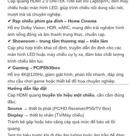
Cáp quang HDMI 2.0 UNITEK 70M kết nối Laptop/PC đến máy
chiếu hoặc màn hình LED, giúp trình chiếu nội dung sắc nét,
mượt mà và chuyên nghiệp.
✔ Rạp chiếu phim gia đình – Home Cinema
Hỗ trợ Dolby Vision, HDR, eARC, mang đến trải nghiệm hình
ảnh sống động và âm thanh trung thực, chuẩn rạp.
✔ Showroom – trung tâm thương mại – triển lãm
Cáp phù hợp triển khai cố định, truyền dẫn ổn định cho các
màn hình LED hoặc máy chiếu cự ly xa, đảm bảo chất lượng
trình chiếu liên tục.
✔ Gaming – PC/PS5/Xbox
Hỗ trợ 4K@120Hz, giảm giật hình, phản hồi nhanh, đáp ứng
nhu cầu chơi game hoặc thiết kế đồ họa chuyên nghiệp.
Hướng dẫn lắp đặt
Cáp HDMI quang
truyền tín hiệu một chiều
, cần cắm đúng
đầu:
Source
→ thiết bị phát (PC/HD Receiver/PS5/TV Box)
Display
→ thiết bị nhận (TV/Máy chiếu)
Tránh bẻ gập hoặc kéo căng cáp quá mức để bảo vệ lõi
quang.
Test tín hiệu trước khi đi dây âm tường hoặc âm trần để đảm