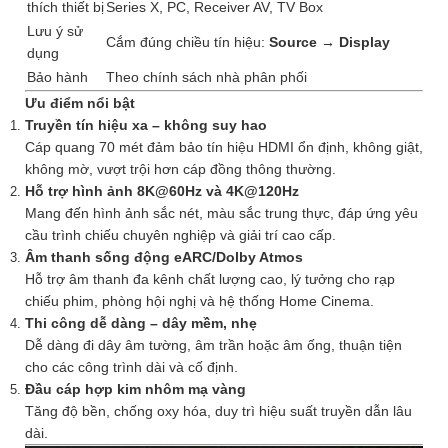
thích thiết bị
Series X, PC, Receiver AV, TV Box
Lưu ý sử
Cắm đúng chiều tín hiệu:
Source → Display
dụng
Bảo hành
Theo chính sách nhà phân phối
Ưu điểm nổi bật
Truyền tín hiệu xa – không suy hao
Cáp quang 70 mét đảm bảo tín hiệu HDMI ổn định, không giật,
không mờ, vượt trội hơn cáp đồng thông thường.
Hỗ trợ hình ảnh 8K@60Hz và 4K@120Hz
Mang đến hình ảnh sắc nét, màu sắc trung thực, đáp ứng yêu
cầu trình chiếu chuyên nghiệp và giải trí cao cấp.
Âm thanh sống động eARC/Dolby Atmos
Hỗ trợ âm thanh đa kênh chất lượng cao, lý tưởng cho rạp
chiếu phim, phòng hội nghị và hệ thống Home Cinema.
Thi công dễ dàng – dây mềm, nhẹ
Dễ dàng đi dây âm tường, âm trần hoặc âm ống, thuận tiện
cho các công trình dài và cố định.
Đầu cáp hợp kim nhôm mạ vàng
Tăng độ bền, chống oxy hóa, duy trì hiệu suất truyền dẫn lâu
dài.