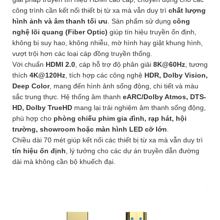
công trình cần kết nối thiết bị từ xa mà vẫn duy trì
chất lượng
hình ảnh và âm thanh tối ưu
. Sản phẩm sử dụng
công
nghệ lõi quang (Fiber Optic)
giúp tín hiệu truyền ổn định,
không bị suy hao, không nhiễu, mờ hình hay giật khung hình,
vượt trội hơn các loại cáp đồng truyền thống.
Với chuẩn
HDMI 2.0
, cáp hỗ trợ độ phân giải
8K@60Hz
, tương
thích
4K@120Hz
, tích hợp các công nghệ
HDR, Dolby Vision,
Deep Color
, mang đến hình ảnh sống động, chi tiết và màu
sắc trung thực. Hệ thống âm thanh
eARC/Dolby Atmos, DTS-
HD, Dolby TrueHD
mang lại trải nghiệm âm thanh sống động,
phù hợp cho
phòng chiếu phim gia đình, rạp hát, hội
trường, showroom hoặc màn hình LED cỡ lớn
.
Chiều dài 70 mét giúp kết nối các thiết bị từ xa mà vẫn duy trì
tín hiệu ổn định
, lý tưởng cho các dự án truyền dẫn đường
dài mà không cần bộ khuếch đại.