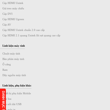
Cáp HDMI Unitek
Giá treo máy chiếu
Cáp DVI
Cáp HDMI Ugreen
Cáp AV
Cáp HDMI Unitek chuẩn 2.0 cao cấp
Cáp HDMI 2.1 quang Unitek lõi sợi quang cao cấp
Linh kiện máy tính
Chuột máy tính
Bàn phím máy tinh
Ổ cứng
Ram
Dây nguồn máy tính
Linh kiện, phụ kiện khác
DANH MỤC SẢN PHẨM
Thiết bị phụ kiện Mobile
Dây loa
Cáp nối dài USB
Cáp máy in