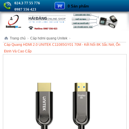
024.3 77 55 776
0 Sản phẩm
0987 556 423
Trang chủ
Cáp hdmi quang Unitek
>
>
Cáp Quang HDMI 2.0 UNITEK C11085GY01 70M - Kết Nối 8K Sắc Nét, Ổn
Định Và Cao Cấp