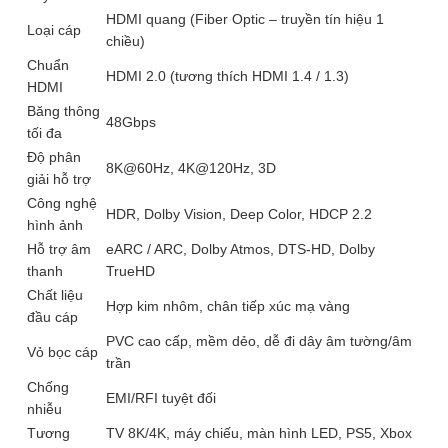
HDMI quang (Fiber Optic – truyền tín hiệu 1
Loại cáp
chiều)
Chuẩn
HDMI 2.0 (tương thích HDMI 1.4 / 1.3)
HDMI
Băng thông
48Gbps
tối đa
Độ phân
8K@60Hz, 4K@120Hz, 3D
giải hỗ trợ
Công nghệ
HDR, Dolby Vision, Deep Color, HDCP 2.2
hình ảnh
Hỗ trợ âm
eARC / ARC, Dolby Atmos, DTS-HD, Dolby
thanh
TrueHD
Chất liệu
Hợp kim nhôm, chân tiếp xúc mạ vàng
đầu cáp
PVC cao cấp, mềm dẻo, dễ đi dây âm tường/âm
Vỏ bọc cáp
trần
Chống
EMI/RFI tuyệt đối
nhiễu
Tương
TV 8K/4K, máy chiếu, màn hình LED, PS5, Xbox