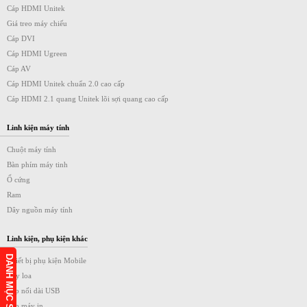
Cáp HDMI Unitek
Giá treo máy chiếu
Cáp DVI
Cáp HDMI Ugreen
Cáp AV
Cáp HDMI Unitek chuẩn 2.0 cao cấp
Cáp HDMI 2.1 quang Unitek lõi sợi quang cao cấp
Linh kiện máy tính
Chuột máy tính
Bàn phím máy tinh
Ổ cứng
Ram
Dây nguồn máy tính
Linh kiện, phụ kiện khác
DANH MỤC SẢN PHẨM
Thiết bị phụ kiện Mobile
Dây loa
Cáp nối dài USB
Cáp máy in