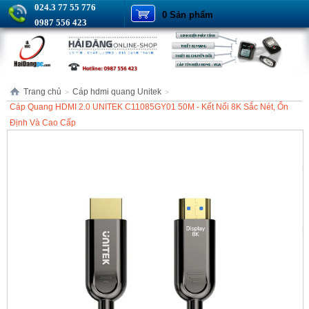
024.3 77 55 776
0 Sản phẩm
0987 556 423
Trang chủ
Cáp hdmi quang Unitek
>
>
Cáp Quang HDMI 2.0 UNITEK C11085GY01 50M - Kết Nối 8K Sắc Nét, Ổn
Định Và Cao Cấp