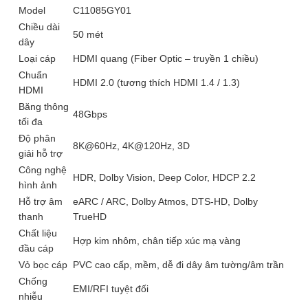
Model
C11085GY01
Chiều dài
50 mét
dây
Loại cáp
HDMI quang (Fiber Optic – truyền 1 chiều)
Chuẩn
HDMI 2.0 (tương thích HDMI 1.4 / 1.3)
HDMI
Băng thông
48Gbps
tối đa
Độ phân
8K@60Hz, 4K@120Hz, 3D
giải hỗ trợ
Công nghệ
HDR, Dolby Vision, Deep Color, HDCP 2.2
hình ảnh
Hỗ trợ âm
eARC / ARC, Dolby Atmos, DTS-HD, Dolby
thanh
TrueHD
Chất liệu
Hợp kim nhôm, chân tiếp xúc mạ vàng
đầu cáp
Vỏ bọc cáp
PVC cao cấp, mềm, dễ đi dây âm tường/âm trần
Chống
EMI/RFI tuyệt đối
nhiễu