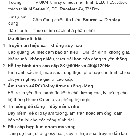
Tương
TV 8K/4K, máy chiếu, màn hình LED, PS5, Xbox
thích thiết bị
Series X, PC, Receiver AV, TV Box
Lưu ý sử
Cắm đúng chiều tín hiệu:
Source → Display
dụng
Bảo hành
Theo chính sách nhà phân phối
Ưu điểm nổi bật
Truyền tín hiệu xa – không suy hao
Cáp quang 50 mét đảm bảo tín hiệu HDMI ổn định, không giật,
không mờ, không nhiễu, vượt trội hơn cáp đồng truyền thống.
Hỗ trợ hình ảnh cao cấp 8K@60Hz và 4K@120Hz
Hình ảnh sắc nét, màu sắc trung thực, phù hợp cho trình chiếu
chuyên nghiệp và giải trí cao cấp.
Âm thanh eARC/Dolby Atmos sống động
Hỗ trợ truyền âm thanh đa kênh chất lượng cao, lý tưởng cho
hệ thống Home Cinema và phòng hội nghị.
Thi công dễ dàng – dây mềm, nhẹ
Dây mềm, dễ đi dây âm tường, âm trần hoặc âm ống, đảm
bảo tiện lợi cho các công trình dài.
Đầu cáp hợp kim nhôm mạ vàng
Tăng độ bền, chống oxy hóa, duy trì hiệu suất truyền dẫn lâu