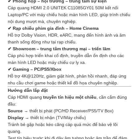
✔ Phòng họp – hội trường – trung tâm sự kiện
Cáp quang HDMI 2.0 UNITEK C11085GY01 50M kết nối
Laptop/PC với máy chiếu hoặc màn hình LED, giúp trình chiếu
nội dung mượt mà, chuyên nghiệp.
✔ Rạp chiếu phim gia đình – Home Cinema
Hỗ trợ Dolby Vision, HDR, eARC, mang đến hình ảnh và âm
thanh sống động như tại rạp chiếu.
✔ Showroom – trung tâm thương mại – triển lãm
Cáp phù hợp triển khai cố định, truyền dẫn ổn định cho các
màn hình LED hoặc máy chiếu cự ly xa.
✔ Gaming – PC/PS5/Xbox
Hỗ trợ 4K@120Hz, giảm giật hình, phản hồi nhanh, đáp ứng
nhu cầu chơi game hoặc thiết kế đồ họa chuyên nghiệp.
Hướng dẫn lắp đặt
Cáp HDMI quang
truyền tín hiệu một chiều
, cần cắm đúng
đầu:
Source
→ thiết bị phát (PC/HD Receiver/PS5/TV Box)
Display
→ thiết bị nhận (TV/Máy chiếu)
Tránh bẻ gập hoặc kéo căng cáp quá mức để bảo vệ lõi
quang.
Test tín hiệu trước khi đi dây âm tường hoặc âm trần để đảm