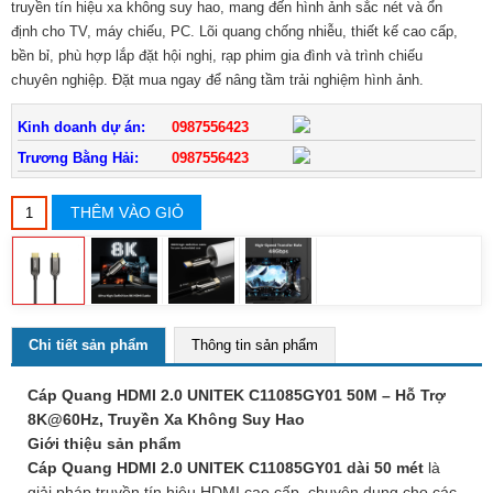
truyền tín hiệu xa không suy hao, mang đến hình ảnh sắc nét và ổn
định cho TV, máy chiếu, PC. Lõi quang chống nhiễu, thiết kế cao cấp,
bền bỉ, phù hợp lắp đặt hội nghị, rạp phim gia đình và trình chiếu
chuyên nghiệp. Đặt mua ngay để nâng tầm trải nghiệm hình ảnh.
Kinh doanh dự án:
0987556423
Trương Bằng Hải:
0987556423
THÊM VÀO GIỎ
Chi tiết sản phẩm
Thông tin sản phẩm
Cáp Quang HDMI 2.0 UNITEK C11085GY01 50M – Hỗ Trợ
8K@60Hz, Truyền Xa Không Suy Hao
Giới thiệu sản phẩm
Cáp Quang HDMI 2.0 UNITEK C11085GY01 dài 50 mét
là
giải pháp truyền tín hiệu HDMI cao cấp, chuyên dụng cho các