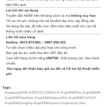
bảo hiệu quả.
Lợi ích khi sử dụng
Truyền dẫn HDMI trên khoảng cách xa mà
không suy hao
.
Tối ưu chi phí, không cần bộ khuếch đại như cáp đồng dài.
Sử dụng lâu dài, độ bền cao, đảm bảo hiệu suất cho các hệ
thống trình chiếu cố định.
Liên hệ mua hàng
Hotline: 0972.874.881 – 0987.556.423
Tư vấn chọn chiều dài phù hợp cho công trình.
Báo giá dự án, xuất hóa đơn VAT đầy đủ.
Cam kết hàng chính hãng
UNITEK
, chất lượng cao, bảo hành
chuẩn.
Gọi ngay để nhận báo giá ưu đãi và hỗ trợ kỹ thuật miễn
phí.
Tags:
#capquangHDMI #UNITEKC11085GY01 #capHDMI50m #capHDMI8K
#capHDMIFiberOptic #capHDMItinhieuonDinh #capHDMICAOCAP
#capHDMIphonghop #capHDMItruyenxa #capnoimaychieu