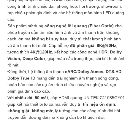
công trình trình chiếu dài, phòng họp, hội trường, showroom,
rạp chiếu phim gia đình và các hệ thống màn hình LED quảng
cáo.
Sản phẩm sử dụng
công nghệ lõi quang (Fiber Optic)
cho
phép truyền dẫn tín hiệu hình ảnh và âm thanh trên khoảng
cách lớn mà
không bị suy hao
, duy trì chất lượng hình ảnh
và âm thanh tốt nhất. Cáp hỗ trợ
độ phân giải 8K@60Hz
,
tương thích
4K@120Hz
, kết hợp các công nghệ
HDR, Dolby
Vision, Deep Color
, giúp màu sắc trung thực, chi tiết hình ảnh
rõ nét.
Đồng thời, hệ thống âm thanh
eARC/Dolby Atmos, DTS-HD,
Dolby TrueHD
mang đến trải nghiệm âm thanh sống động,
hoàn hảo cho các dự án trình chiếu chuyên nghiệp và rạp
phim gia đình cao cấp.
Với
chiều dài 50 mét
, cáp HDMI quang UNITEK C11085GY01
giúp kết nối thiết bị từ xa mà vẫn duy trì
tín hiệu ổn định,
không giật, không mờ
, lý tưởng cho các công trình đòi hỏi
truyền dẫn đường dài mà không cần bộ khuếch đại.