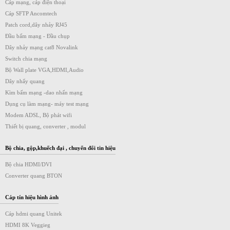
Cáp mạng, cáp điện thoại
Cáp SFTP Ancomtech
Patch cord,dây nhảy RJ45
Đầu bấm mạng - Đầu chụp
Dây nhảy mạng cat8 Novalink
Switch chia mạng
Bộ Wall plate VGA,HDMI,Audio
Dây nhẩy quang
Kìm bấm mạng -dao nhấn mạng
Dụng cụ làm mạng- máy test mạng
Modem ADSL, Bộ phát wifi
Thiết bị quang, converter , modul
Bộ chia, gộp,khuếch đại , chuyển đổi tin hiệu
Bộ chia HDMI/DVI
Converter quang BTON
Cáp tín hiệu hình ảnh
Cáp hdmi quang Unitek
HDMI 8K Veggieg