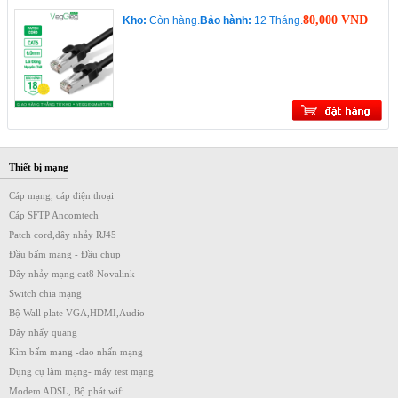
80,000 VNĐ
Kho:
Còn hàng.
Bảo hành:
12 Tháng.
Thiết bị mạng
Cáp mạng, cáp điện thoại
Cáp SFTP Ancomtech
Patch cord,dây nhảy RJ45
Đầu bấm mạng - Đầu chụp
Dây nhảy mạng cat8 Novalink
Switch chia mạng
Bộ Wall plate VGA,HDMI,Audio
Dây nhẩy quang
Kìm bấm mạng -dao nhấn mạng
Dụng cụ làm mạng- máy test mạng
Modem ADSL, Bộ phát wifi