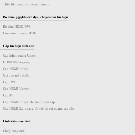
Thiết bị quang, converter , modul
Bộ chia, gộp,khuếch đại , chuyển đổi tin hiệu
Bộ chia HDMI/DVI
Converter quang BTON
Cáp tín hiệu hình ảnh
Cáp hdmi quang Unitek
HDMI 8K Veggieg
Cáp HDMI Unitek
Giá treo máy chiếu
Cáp DVI
Cáp HDMI Ugreen
Cáp AV
Cáp HDMI Unitek chuẩn 2.0 cao cấp
Cáp HDMI 2.1 quang Unitek lõi sợi quang cao cấp
Linh kiện máy tính
Chuột máy tính