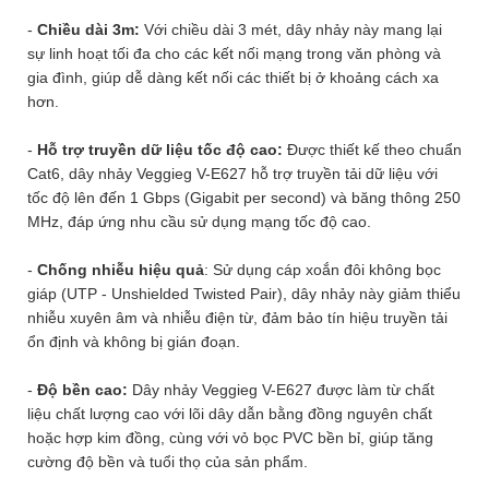
-
Chiều dài 3m:
Với chiều dài 3 mét, dây nhảy này mang lại
sự linh hoạt tối đa cho các kết nối mạng trong văn phòng và
gia đình, giúp dễ dàng kết nối các thiết bị ở khoảng cách xa
hơn.
-
Hỗ trợ truyền dữ liệu tốc độ cao:
Được thiết kế theo chuẩn
Cat6, dây nhảy Veggieg V-E627 hỗ trợ truyền tải dữ liệu với
tốc độ lên đến 1 Gbps (Gigabit per second) và băng thông 250
MHz, đáp ứng nhu cầu sử dụng mạng tốc độ cao.
-
Chống nhiễu hiệu quả
: Sử dụng cáp xoắn đôi không bọc
giáp (UTP - Unshielded Twisted Pair), dây nhảy này giảm thiểu
nhiễu xuyên âm và nhiễu điện từ, đảm bảo tín hiệu truyền tải
ổn định và không bị gián đoạn.
-
Độ bền cao:
Dây nhảy Veggieg V-E627 được làm từ chất
liệu chất lượng cao với lõi dây dẫn bằng đồng nguyên chất
hoặc hợp kim đồng, cùng với vỏ bọc PVC bền bỉ, giúp tăng
cường độ bền và tuổi thọ của sản phẩm.