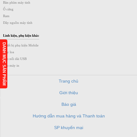
Bàn phím máy tinh
Ổ cứng
Ram
Dây nguồn máy tính
Linh kiện, phụ kiện khác
DANH MỤC SẢN PHẨM
Thiết bị phụ kiện Mobile
Dây loa
Cáp nối dài USB
Cáp máy in
Trang chủ
Giới thiệu
h
Báo giá
Hướng dẫn mua hàng và Thanh toán
SP khuyến mại