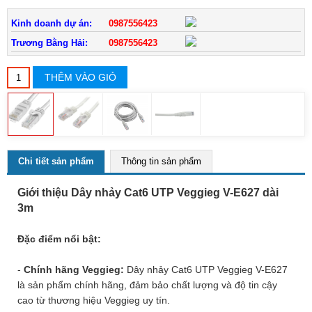
Kinh doanh dự án:
0987556423
Trương Bằng Hải:
0987556423
THÊM VÀO GIỎ
Chi tiết sản phẩm
Thông tin sản phẩm
Giới thiệu Dây nhảy Cat6 UTP Veggieg V-E627 dài
3m
Đặc điểm nổi bật:
-
Chính hãng Veggieg:
Dây nhảy Cat6 UTP Veggieg V-E627
là sản phẩm chính hãng, đảm bảo chất lượng và độ tin cậy
cao từ thương hiệu Veggieg uy tín.