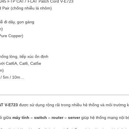
RJ45 FTP CAT7 FLAT Patch Cord V-E723
d Pair (chống nhiễu lá nhôm)
dễ đi dây, gọn gàng
m)
Pure Copper)
ống lỏng, tiếp xúc ổn định
ới Cat6A, Cat6, Cat5e
n)
m / 5m / 10m…
T V-E723
được sử dụng rộng rãi trong nhiều hệ thống và môi trường
ối giữa
máy tính – switch – router – server
giúp hệ thống mạng nội bộ 