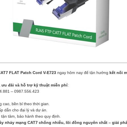
AT7 FLAT Patch Cord V-E723
ngay hôm nay để tận hưởng
kết nối 
á ưu đãi và hỗ trợ kỹ thuật miễn phí
:
.881 – 0987.556.423
g cao, bền bỉ theo thời gian.
ấp dẫn cho đại lý và dự án.
t tận tâm, bảo hành theo quy định.
ây nhảy mạng CAT7 chống nhiễu, lõi đồng nguyên chất – giải p