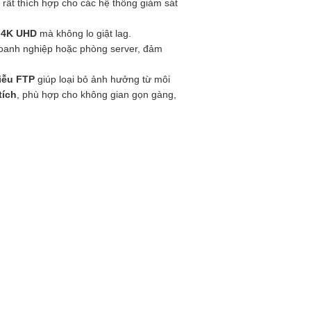
 rất thích hợp cho các hệ thống giám sát
m 4K UHD
mà không lo giật lag.
 doanh nghiệp hoặc phòng server, đảm
iễu FTP
giúp loại bỏ ảnh hưởng từ môi
tích
, phù hợp cho không gian gọn gàng,