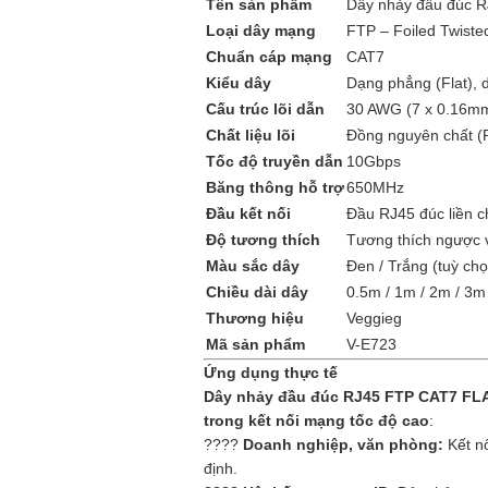
Tên sản phẩm
Dây nhảy đầu đúc 
Loại dây mạng
FTP – Foiled Twiste
Chuẩn cáp mạng
CAT7
Kiểu dây
Dạng phẳng (Flat), 
Cấu trúc lõi dẫn
30 AWG (7 x 0.16m
Chất liệu lõi
Đồng nguyên chất (
Tốc độ truyền dẫn
10Gbps
Băng thông hỗ trợ
650MHz
Đầu kết nối
Đầu RJ45 đúc liền ch
Độ tương thích
Tương thích ngược v
Màu sắc dây
Đen / Trắng (tuỳ chọ
Chiều dài dây
0.5m / 1m / 2m / 3
Thương hiệu
Veggieg
Mã sản phẩm
V-E723
Ứng dụng thực tế
Dây nhảy đầu đúc RJ45 FTP CAT7 FLA
trong kết nối mạng tốc độ cao
:
????
Doanh nghiệp, văn phòng:
Kết n
định.