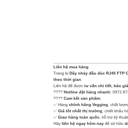
Liên hệ mua hàng
Trang bị
Dây nhảy đầu đúc RJ45 FTP C
theo thời gian
.
Liên hệ để được
tư vấn chi tiết, báo gi
????
Hotline đặt hàng nhanh:
0972.874
????
Cam kết sản phẩm:
✅ Hàng
chính hãng Veggieg
, chất lượn
✅
Giá tốt nhất thị trường
, chiết khấu h
✅
Giao hàng toàn quốc
, hỗ trợ kỹ thuậ
Hãy
liên hệ ngay hôm nay
để sở hữu
d