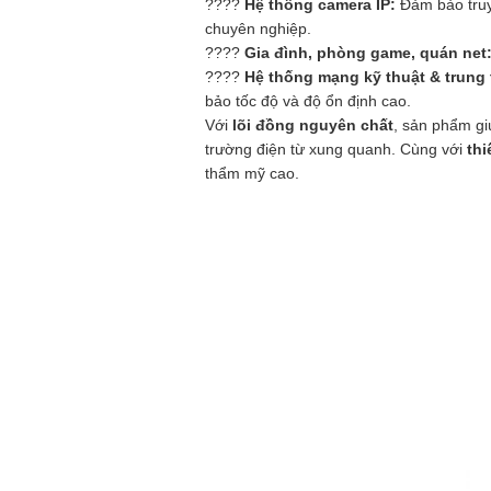
????
Hệ thống camera IP:
Đảm bảo truyề
chuyên nghiệp.
????
Gia đình, phòng game, quán net
????
Hệ thống mạng kỹ thuật & trung t
bảo tốc độ và độ ổn định cao.
Với
lõi đồng nguyên chất
, sản phẩm g
trường điện từ xung quanh. Cùng với
thi
thẩm mỹ cao.