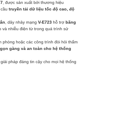
T7
, được sản xuất bởi thương hiệu
u cầu
truyền tải dữ liệu tốc độ cao, độ
hắn
, dây nhảy mạng
V-E723
hỗ trợ
băng
 và nhiễu điện từ trong quá trình sử
n phòng hoặc các công trình đòi hỏi thẩm
h gọn gàng và an toàn cho hệ thống
 giải pháp đáng tin cậy cho mọi hệ thống