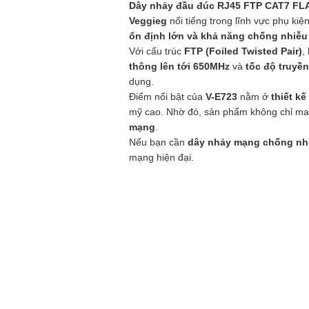
Dây nhảy đầu đúc RJ45 FTP CAT7 FLA
Veggieg
nổi tiếng trong lĩnh vực phụ k
ổn định lớn và khả năng chống nhiễu 
Với cấu trúc
FTP (Foiled Twisted Pair)
,
thông lên tới 650MHz
và
tốc độ truyề
dụng.
Điểm nổi bật của
V-E723
nằm ở
thiết kế
mỹ cao. Nhờ đó, sản phẩm không chỉ ma
mạng
.
Nếu bạn cần
dây nhảy mạng chống nhiễ
mạng hiện đại.