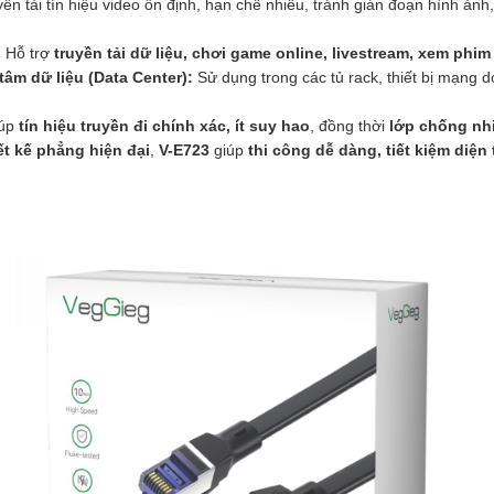
n tải tín hiệu video ổn định, hạn chế nhiễu, tránh gián đoạn hình ảnh,
:
Hỗ trợ
truyền tải dữ liệu, chơi game online, livestream, xem phi
âm dữ liệu (Data Center):
Sử dụng trong các tủ rack, thiết bị mạng
iúp
tín hiệu truyền đi chính xác, ít suy hao
, đồng thời
lớp chống nh
ết kế phẳng hiện đại
,
V-E723
giúp
thi công dễ dàng, tiết kiệm diện 