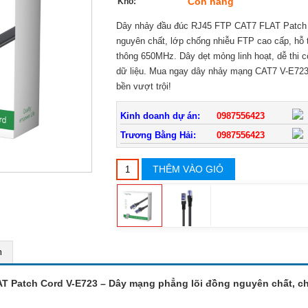
Còn hàng
Kho:
Dây nhảy đầu đúc RJ45 FTP CAT7 FLAT Patch C
nguyên chất, lớp chống nhiễu FTP cao cấp, hỗ t
thông 650MHz. Dây dẹt mỏng linh hoạt, dễ thi 
dữ liệu. Mua ngay dây nhảy mạng CAT7 V-E723 
bền vượt trội!
Kinh doanh dự án:
0987556423
Trương Bằng Hải:
0987556423
THÊM VÀO GIỎ
m
T Patch Cord V-E723 – Dây mạng phẳng lõi đồng nguyên chất, c