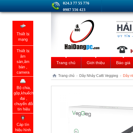
024.3 77 55 776
0987 556 423
Thiết bị
mạng
Thiết bị
âm
sàn,âm
Trang chủ
Giới thiệu
Báo giá
bàn ,
camera
Trang chủ
Dây Nhảy Cat6 Veggieg
Dây n
>
>
Bộ chia,
gộp,khuếch
đại ,
chuyển đổi
tin hiệu
Cáp tín
hiệu hình