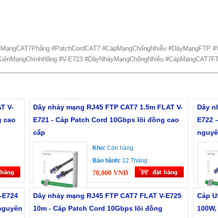
MạngCAT7Phẳng #PatchCordCAT7 #CápMạngChốngNhiễu #DâyMạngFTP #
KiệnMạngChínhHãng #V-E723 #DâyNhảyMạngChốngNhiễu #CápMạngCAT7FT
T V-
Dây nhảy mạng RJ45 FTP CAT7 1.5m FLAT V-
Dây n
g cao
E721 - Cáp Patch Cord 10Gbps lõi đồng cao
E722 
cấp
nguyê
Kho:
Còn hàng.
Bảo hành:
12 Tháng.
70,000 VNĐ
-E724
Dây nhảy mạng RJ45 FTP CAT7 FLAT V-E725
Cáp U
 nguyên
10m - Cáp Patch Cord 10Gbps lõi đồng
100W,