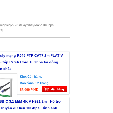
VeggiegV723 #DâyNhảyMạng10Gbps
P,
hảy mạng RJ45 FTP CAT7 2m FLAT V-
– Cáp Patch Cord 10Gbps lõi đồng
n chất
Kho:
Còn hàng.
Bảo hành:
12 Tháng.
85,000 VNĐ
SB-C 3.1 M/M 4K V-H921 2m - Hỗ trợ
 Truyền dữ liệu 10Gbps, Hình ảnh