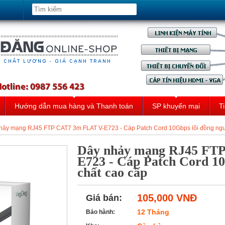
Hướng dẫn mua hàng và Thanh toán
SP khuyến mại
Ti
hảy mạng RJ45 FTP CAT7 3m FLAT V-E723 - Cáp Patch Cord 10Gbps lõi đồng ngu
Dây nhảy mạng RJ45 FT
E723 - Cáp Patch Cord 10
chất cao cấp
105,000 VNĐ
Giá bán:
12 Tháng
Bảo hành: