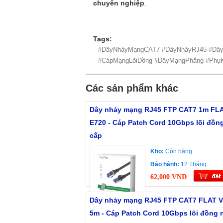
chuyên nghiệp
.
Tags:
#DâyNhảyMạngCAT7 #DâyNhảyRJ45 #Dây
#CápMạngLõiĐồng #DâyMạngPhẳng #Phụ
Các sản phẩm khác
Dây nhảy mạng RJ45 FTP CAT7 1m FLA
E720 - Cáp Patch Cord 10Gbps lõi đồn
cấp
Kho:
Còn hàng.
Bảo hành:
12 Tháng.
62,000 VNĐ
Dây nhảy mạng RJ45 FTP CAT7 FLAT V
5m - Cáp Patch Cord 10Gbps lõi đồng