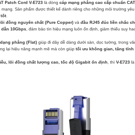
T Patch Cord V-E723
là dòng
cáp mạng phẳng cao cấp chuẩn CA
iện mạng. Sản phẩm được thiết kế dành riêng cho những môi trường yê
tốt
.
lõi đồng nguyên chất (Pure Copper)
và
đầu RJ45 đúc liền chắc c
n dẫn 10Gbps
, đảm bảo tín hiệu mạng luôn ổn định, giảm thiểu suy hao
 dạng phẳng (Flat)
giúp đi dây dễ dàng dưới sàn, dọc tường, trong vă
ng lại hiệu năng mạnh mẽ mà còn giúp
tối ưu không gian, tăng tín
u, lõi đồng chất lượng cao, tốc độ Gigabit ổn định
, thì
V-E723
là