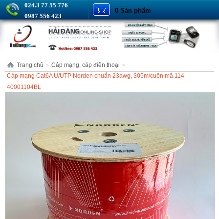
024.3 77 55 776
0 Sản phẩm
0987 556 423
Trang chủ
Cáp mạng, cáp điện thoại
>
>
Cáp mạng Cat6A U/UTP Norden chuẩn 23awg, 305m/cuộn mã 114-
40001104BL