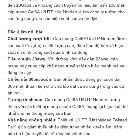
đến 10Gbps và khoảng cách truyền tín hiệu lên đến 100 mét,
cáp mạng Cat6A U/UTP của Norden là lựa chọn lý tưởng cho
các ứng dụng yêu cầu hiệu suất cao và ổn định.
Đặc điểm nổi bật
Chất lượng vượt trội
: Cáp mạng Cat6A U/UTP Norden được
sản xuất từ vật liệu chất lượng cao, đảm bảo độ bền và hiệu
suất ổn định trong suốt quá trình sử dụng.
Tiêu chuẩn 23awg
: Với đường kính dây dẫn 23awg, cáp
mạng này cung cấp khả năng truyền tải tín hiệu mạnh mẽ và
đáng tin cậy.
Chiều dài 305m/cuộn
: Sản phẩm được đóng gói cuộn dài
305 mét, thuận tiện cho việc lắp đặt và sử dụng trong các dự
án lớn.
Tương thích cao
: Cáp mạng Cat6A U/UTP Norden tương
thích với các thiết bị mạng chuẩn Cat6A, mang lại hiệu suất tốt
nhất cho hệ thống mạng của bạn.
Khả năng chống nhiễu
: Thiết kế U/UTP (Unshielded Twisted
Pair) giúp giảm thiểu nhiễu điện từ và nhiễu xuyên âm, đảm
bảo tín hiệu truyền tải rõ ràng và chính xác.