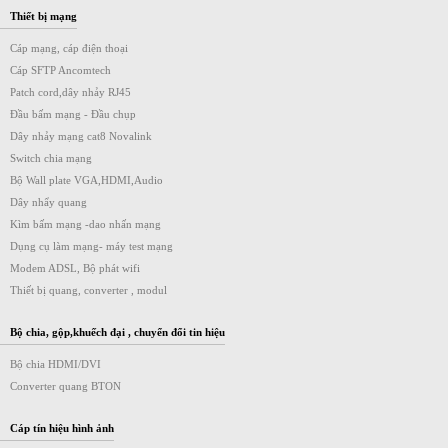
Thiết bị mạng
Cáp mạng, cáp điện thoại
Cáp SFTP Ancomtech
Patch cord,dây nhảy RJ45
Đầu bấm mạng - Đầu chụp
Dây nhảy mạng cat8 Novalink
Switch chia mạng
Bộ Wall plate VGA,HDMI,Audio
Dây nhẩy quang
Kìm bấm mạng -dao nhấn mạng
Dụng cụ làm mạng- máy test mạng
Modem ADSL, Bộ phát wifi
Thiết bị quang, converter , modul
Bộ chia, gộp,khuếch đại , chuyển đổi tin hiệu
Bộ chia HDMI/DVI
Converter quang BTON
Cáp tín hiệu hình ảnh