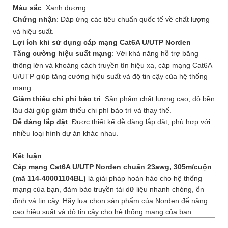
Màu sắc
: Xanh dương
Chứng nhận
: Đáp ứng các tiêu chuẩn quốc tế về chất lượng
và hiệu suất.
Lợi ích khi sử dụng cáp mạng Cat6A U/UTP Norden
Tăng cường hiệu suất mạng
: Với khả năng hỗ trợ băng
thông lớn và khoảng cách truyền tín hiệu xa, cáp mạng Cat6A
U/UTP giúp tăng cường hiệu suất và độ tin cậy của hệ thống
mạng.
Giảm thiểu chi phí bảo trì
: Sản phẩm chất lượng cao, độ bền
lâu dài giúp giảm thiểu chi phí bảo trì và thay thế.
Dễ dàng lắp đặt
: Được thiết kế dễ dàng lắp đặt, phù hợp với
nhiều loại hình dự án khác nhau.
Kết luận
Cáp mạng Cat6A U/UTP Norden chuẩn 23awg, 305m/cuộn
(mã 114-40001104BL)
là giải pháp hoàn hảo cho hệ thống
mạng của bạn, đảm bảo truyền tải dữ liệu nhanh chóng, ổn
định và tin cậy. Hãy lựa chọn sản phẩm của Norden để nâng
cao hiệu suất và độ tin cậy cho hệ thống mạng của bạn.