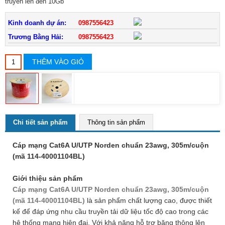
truyền lên đến 10Gb
Kinh doanh dự án:
0987556423
Trương Bằng Hải:
0987556423
THÊM VÀO GIỎ
Chi tiết sản phẩm
Thông tin sản phẩm
Cáp mạng Cat6A U/UTP Norden chuẩn 23awg, 305m/cuộn
(mã 114-40001104BL)
Giới thiệu sản phẩm
Cáp mạng Cat6A U/UTP Norden chuẩn 23awg, 305m/cuộn
(mã 114-40001104BL)
là sản phẩm chất lượng cao, được thiết
kế để đáp ứng nhu cầu truyền tải dữ liệu tốc độ cao trong các
hệ thống mạng hiện đại. Với khả năng hỗ trợ băng thông lên