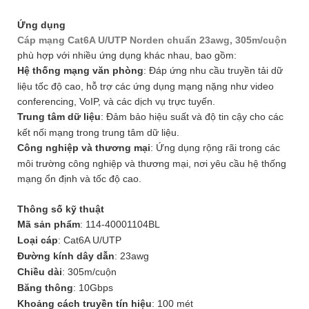
Ứng dụng
Cáp mạng Cat6A U/UTP Norden chuẩn 23awg, 305m/cuộn
phù hợp với nhiều ứng dụng khác nhau, bao gồm:
Hệ thống mạng văn phòng
: Đáp ứng nhu cầu truyền tải dữ
liệu tốc độ cao, hỗ trợ các ứng dụng mạng nặng như video
conferencing, VoIP, và các dịch vụ trực tuyến.
Trung tâm dữ liệu
: Đảm bảo hiệu suất và độ tin cậy cho các
kết nối mạng trong trung tâm dữ liệu.
Công nghiệp và thương mại
: Ứng dụng rộng rãi trong các
môi trường công nghiệp và thương mại, nơi yêu cầu hệ thống
mạng ổn định và tốc độ cao.
Thông số kỹ thuật
Mã sản phẩm
: 114-40001104BL
Loại cáp
: Cat6A U/UTP
Đường kính dây dẫn
: 23awg
Chiều dài
: 305m/cuộn
Băng thông
: 10Gbps
Khoảng cách truyền tín hiệu
: 100 mét