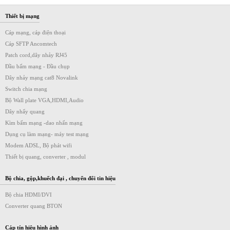
Thiết bị mạng
Cáp mạng, cáp điện thoại
Cáp SFTP Ancomtech
Patch cord,dây nhảy RJ45
Đầu bấm mạng - Đầu chụp
Dây nhảy mạng cat8 Novalink
Switch chia mạng
Bộ Wall plate VGA,HDMI,Audio
Dây nhẩy quang
Kìm bấm mạng -dao nhấn mạng
Dụng cụ làm mạng- máy test mạng
Modem ADSL, Bộ phát wifi
Thiết bị quang, converter , modul
Bộ chia, gộp,khuếch đại , chuyển đổi tin hiệu
Bộ chia HDMI/DVI
Converter quang BTON
Cáp tín hiệu hình ảnh