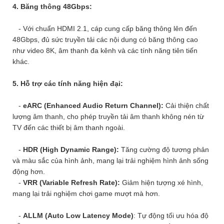
4. Băng thông 48Gbps:
- Với chuẩn HDMI 2.1, cáp cung cấp băng thông lên đến
48Gbps, đủ sức truyền tải các nội dung có băng thông cao
như video 8K, âm thanh đa kênh và các tính năng tiên tiến
khác.
5. Hỗ trợ các tính năng hiện đại:
-
eARC (Enhanced Audio Return Channel):
Cải thiện chất
lượng âm thanh, cho phép truyền tải âm thanh không nén từ
TV đến các thiết bị âm thanh ngoài.
-
HDR (High Dynamic Range):
Tăng cường độ tương phản
và màu sắc của hình ảnh, mang lại trải nghiệm hình ảnh sống
động hơn.
-
VRR (Variable Refresh Rate):
Giảm hiện tượng xé hình,
mang lại trải nghiệm chơi game mượt mà hơn.
-
ALLM (Auto Low Latency Mode)
: Tự động tối ưu hóa độ