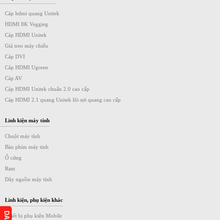
Cáp hdmi quang Unitek
HDMI 8K Veggieg
Cáp HDMI Unitek
Giá treo máy chiếu
Cáp DVI
Cáp HDMI Ugreen
Cáp AV
Cáp HDMI Unitek chuẩn 2.0 cao cấp
Cáp HDMI 2.1 quang Unitek lõi sợi quang cao cấp
Linh kiện máy tính
Chuột máy tính
Bàn phím máy tinh
Ổ cứng
Ram
Dây nguồn máy tính
Linh kiện, phụ kiện khác
Thiết bị phụ kiện Mobile