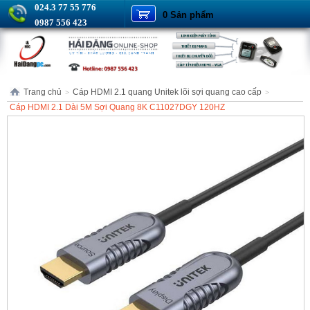
024.3 77 55 776
0 Sản phẩm
0987 556 423
Trang chủ
Cáp HDMI 2.1 quang Unitek lõi sợi quang cao cấp
>
>
Cáp HDMI 2.1 Dài 5M Sợi Quang 8K C11027DGY 120HZ