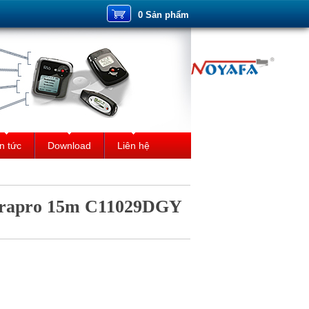
0 Sản phẩm
n tức
Download
Liên hệ
trapro 15m C11029DGY