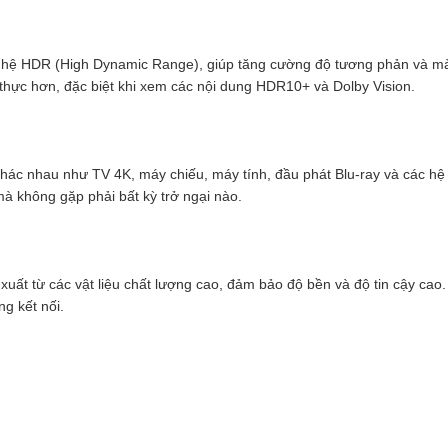
ghệ HDR (High Dynamic Range), giúp tăng cường độ tương phản và mà
thực hơn, đặc biệt khi xem các nội dung HDR10+ và Dolby Vision.
khác nhau như TV 4K, máy chiếu, máy tính, đầu phát Blu-ray và các hệ
à không gặp phải bất kỳ trở ngại nào.
xuất từ các vật liệu chất lượng cao, đảm bảo độ bền và độ tin cậy ca
g kết nối.