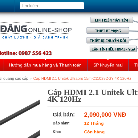
Hướng dẫn mua hàng và Thanh toán
SP khuyến mại
Ti
ợi quang cao cấp
Cáp HDMI 2.1 Unitek Ultrapro 15m C11029DGY 4K 120Hz
>
Cáp HDMI 2.1 Unitek Ul
4K 120Hz
2,090,000 VNĐ
Giá bán:
12 Tháng
Bảo hành:
Còn hàng
Kho: