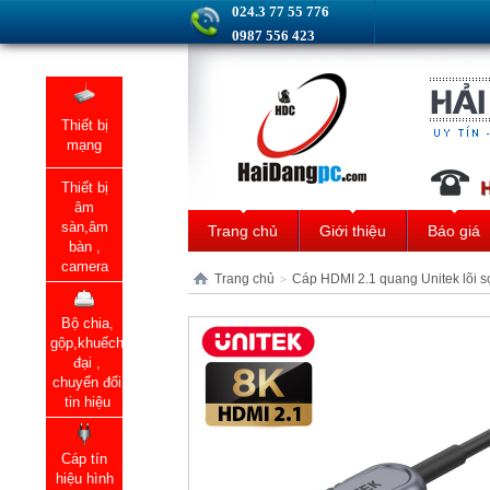
024.3 77 55 776
0987 556 423
Thiết bị
mạng
Thiết bị
âm
sàn,âm
Trang chủ
Giới thiệu
Báo giá
bàn ,
camera
Trang chủ
Cáp HDMI 2.1 quang Unitek lõi s
>
Bộ chia,
gộp,khuếch
đại ,
chuyển đổi
tin hiệu
Cáp tín
hiệu hình