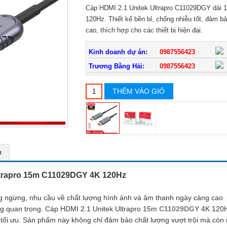
Cáp HDMI 2.1 Unitek Ultrapro C11029DGY dài 15
120Hz. Thiết kế bền bỉ, chống nhiễu tốt, đảm bảo
cao, thích hợp cho các thiết bị hiện đại.
Kinh doanh dự án:
0987556423
Trương Bằng Hải:
0987556423
THÊM VÀO GIỎ
m
Ultrapro 15m C11029DGY 4K 120Hz
ng ngừng, nhu cầu về chất lượng hình ảnh và âm thanh ngày càng cao.
ng quan trọng. Cáp HDMI 2.1 Unitek Ultrapro 15m
C11029DGY
4K 120Hz
 tối ưu. Sản phẩm này không chỉ đảm bảo chất lượng vượt trội mà còn 