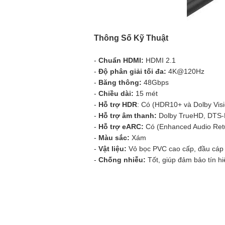
Thông Số Kỹ Thuật
-
Chuẩn HDMI:
HDMI 2.1
-
Độ phân giải tối đa:
4K@120Hz
-
Băng thông:
48Gbps
-
Chiều dài:
15 mét
-
Hỗ trợ HDR
: Có (HDR10+ và Dolby Visi
-
Hỗ trợ âm thanh:
Dolby TrueHD, DTS-
-
Hỗ trợ eARC:
Có (Enhanced Audio Ret
-
Màu sắc:
Xám
-
Vật liệu:
Vỏ bọc PVC cao cấp, đầu cáp
-
Chống nhiễu:
Tốt, giúp đảm bảo tín hi