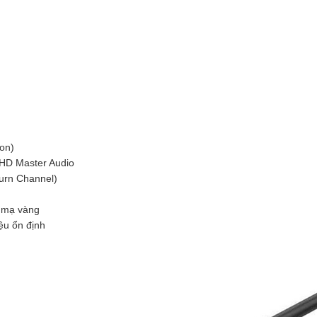
on)
HD Master Audio
urn Channel)
 mạ vàng
ệu ổn định