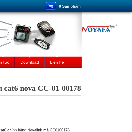
0 Sản phẩm
n tức
Download
Liên hệ
 cat6 nova CC-01-00178
cat6 chính hãng Novalink mã CC0100178