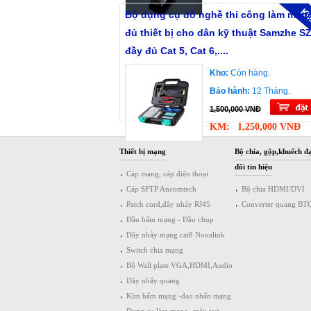
Bộ dụng cụ đồ nghề thi công làm mạn
đủ thiết bị cho dân kỹ thuật Samzhe S
đầy đủ Cat 5, Cat 6,....
Kho:
Còn hàng.
Bảo hành:
12 Tháng.
1,500,000 VNĐ
KM:
1,250,000 VNĐ
Thiết bị mạng
Bộ chia, gộp,khuếch đạ
đổi tin hiệu
Cáp mạng, cáp điện thoại
Cáp SFTP Ancomtech
Bộ chia HDMI/DVI
Patch cord,dây nhảy RJ45
Converter quang BT
Đầu bấm mạng - Đầu chụp
Dây nhảy mạng cat8 Novalink
Switch chia mạng
Bộ Wall plate VGA,HDMI,Audio
Dây nhẩy quang
Kìm bấm mạng -dao nhấn mạng