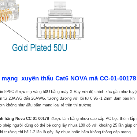
m mạng xuyên thấu Cat6 NOVA mã CC-01-00178
ân 8P8C được mạ vàng 50U bằng máy X-Ray với độ chính xác gần như tuyệt
iện từ 23AWG đến 26AWG, tương đương với lõi từ 0.96~1,2mm đảm bảo khi 
ơn không như đầu bẩm mạng loại rẻ trên thị trường
nh hãng Nova CC-01-00178
được làm bằng nhựa cao cấp PC bọc thêm lắp in
cho phép người dùng có thể bẻ cong lẫy nhựa 180 độ với khoảng 25 lần giúp
ị trường chỉ bể 1-2 lần là gẫy lẫy nhựa hoặc bấm không thông cáp mạng