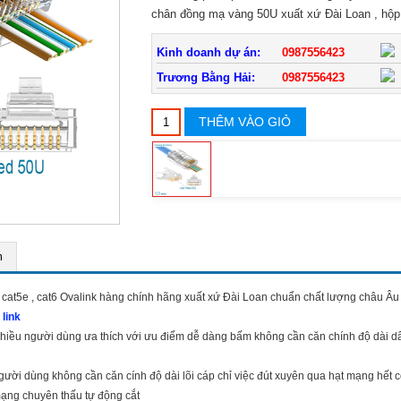
chân đồng mạ vàng 50U xuất xứ Đài Loan , hộp
Kinh doanh dự án:
0987556423
Trương Bằng Hải:
0987556423
THÊM VÀO GIỎ
m
at5e , cat6 Ovalink hàng chính hãng xuất xứ Đài Loan chuẩn chất lượng châu Âu
link
nhiều người dùng ưa thích với ưu điểm dễ dàng bấm không cần căn chính độ dài d
ười dùng không cần căn cính độ dài lõi cáp chỉ việc đút xuyên qua hạt mạng hết c
mạng chuyên thấu tự động cắt