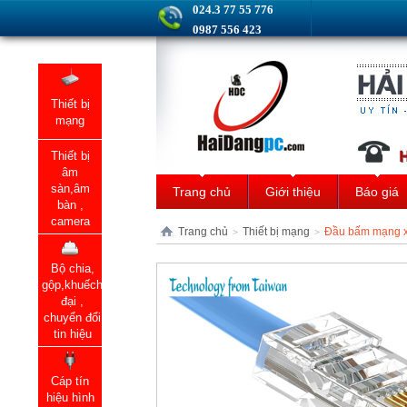
024.3 77 55 776
0987 556 423
Thiết bị
mạng
Thiết bị
âm
sàn,âm
Trang chủ
Giới thiệu
Báo giá
bàn ,
camera
Trang chủ
Thiết bị mạng
Đầu bấm mạng x
>
>
Bộ chia,
gộp,khuếch
đại ,
chuyển đổi
tin hiệu
Cáp tín
hiệu hình