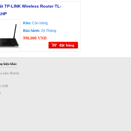
t TP-LINK Wireless Router TL-
1HP
Kho:
Còn hàng.
Bảo hành:
24 Tháng.
990,000 VNĐ
hụ kiện khác
hụ kiện Mobile
ài USB
n