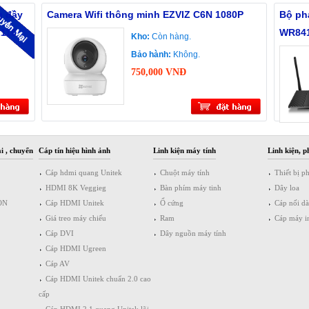
g đầy
Camera Wifi thông minh EZVIZ C6N 1080P
Bộ phá
Z110
WR84
Kho:
Còn hàng.
Bảo hành:
Không.
750,000 VNĐ
i , chuyển
Cáp tín hiệu hình ảnh
Linh kiện máy tính
Linh kiện, p
Cáp hdmi quang Unitek
Chuột máy tính
Thiết bị p
HDMI 8K Veggieg
Bàn phím máy tinh
Dây loa
ON
Cáp HDMI Unitek
Ổ cứng
Cáp nối d
Giá treo máy chiếu
Ram
Cáp máy i
Cáp DVI
Dây nguồn máy tính
Cáp HDMI Ugreen
Cáp AV
Cáp HDMI Unitek chuẩn 2.0 cao
cấp