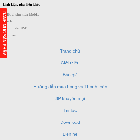
Linh kiện, phụ kiện khác
DANH MỤC SẢN PHẨM
Thiết bị phụ kiện Mobile
Dây loa
Cáp nối dài USB
Cáp máy in
Trang chủ
Giới thiệu
h
Báo giá
Hướng dẫn mua hàng và Thanh toán
SP khuyến mại
Tin tức
Download
Liên hệ