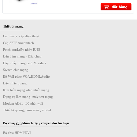
Thiết bị mạng
Cáp mạng, cáp điện thoại
Cáp SFTP Ancomtech
Patch cord,dây nhảy RJ45
Đầu bấm mạng - Đầu chụp
Dây nhảy mạng cat8 Novalink
Switch chia mạng
Bộ Wall plate VGA,HDMI,Audio
Dây nhẩy quang
Kìm bấm mạng -dao nhấn mạng
Dụng cụ làm mạng- máy test mạng
Modem ADSL, Bộ phát wifi
Thiết bị quang, converter , modul
Bộ chia, gộp,khuếch đại , chuyển đổi tin hiệu
Bộ chia HDMI/DVI