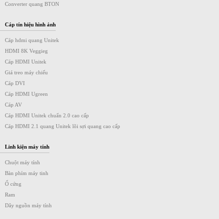
Converter quang BTON
Cáp tín hiệu hình ảnh
Cáp hdmi quang Unitek
HDMI 8K Veggieg
Cáp HDMI Unitek
Giá treo máy chiếu
Cáp DVI
Cáp HDMI Ugreen
Cáp AV
Cáp HDMI Unitek chuẩn 2.0 cao cấp
Cáp HDMI 2.1 quang Unitek lõi sợi quang cao cấp
Linh kiện máy tính
Chuột máy tính
Bàn phím máy tinh
Ổ cứng
Ram
Dây nguồn máy tính