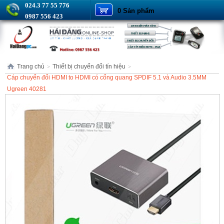
024.3 77 55 776
0 Sản phẩm
0987 556 423
Trang chủ
Thiết bị chuyển đổi tín hiệu
>
>
Cáp chuyển đổi HDMI to HDMI có cổng quang SPDIF 5.1 và Audio 3.5MM
Ugreen 40281