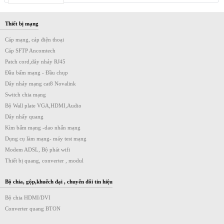
Thiết bị mạng
Cáp mạng, cáp điện thoại
Cáp SFTP Ancomtech
Patch cord,dây nhảy RJ45
Đầu bấm mạng - Đầu chụp
Dây nhảy mạng cat8 Novalink
Switch chia mạng
Bộ Wall plate VGA,HDMI,Audio
Dây nhẩy quang
Kìm bấm mạng -dao nhấn mạng
Dụng cụ làm mạng- máy test mạng
Modem ADSL, Bộ phát wifi
Thiết bị quang, converter , modul
Bộ chia, gộp,khuếch đại , chuyển đổi tin hiệu
Bộ chia HDMI/DVI
Converter quang BTON