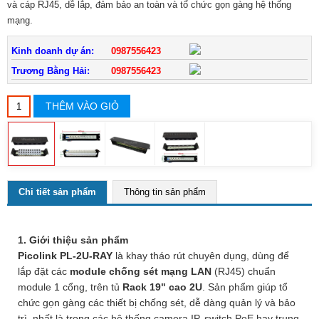
và cáp RJ45, dễ lắp, đảm bảo an toàn và tổ chức gọn gàng hệ thống
mạng.
Kinh doanh dự án:
0987556423
Trương Bằng Hải:
0987556423
THÊM VÀO GIỎ
Chi tiết sản phẩm
Thông tin sản phẩm
1. Giới thiệu sản phẩm
Picolink PL‑2U‑RAY
là khay tháo rút chuyên dụng, dùng để
lắp đặt các
module chống sét mạng LAN
(RJ45) chuẩn
module 1 cổng, trên tủ
Rack 19" cao 2U
. Sản phẩm giúp tổ
chức gọn gàng các thiết bị chống sét, dễ dàng quản lý và bảo
trì, nhất là trong các hệ thống camera IP, switch PoE hay trung