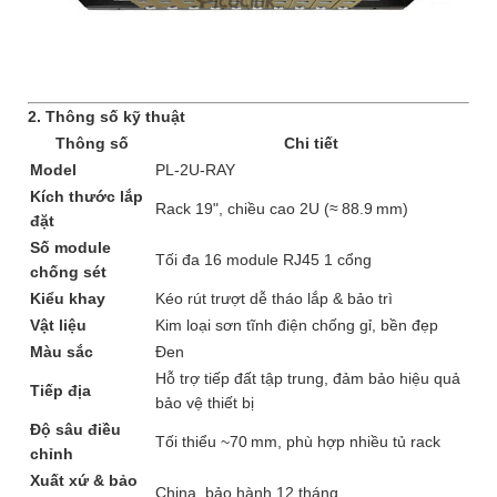
2. Thông số kỹ thuật
Thông số
Chi tiết
Model
PL‑2U‑RAY
Kích thước lắp
Rack 19", chiều cao 2U (≈ 88.9 mm)
đặt
Số module
Tối đa 16 module RJ45 1 cổng
chống sét
Kiểu khay
Kéo rút trượt dễ tháo lắp & bảo trì
Vật liệu
Kim loại sơn tĩnh điện chống gỉ, bền đẹp
Màu sắc
Đen
Hỗ trợ tiếp đất tập trung, đảm bảo hiệu quả
Tiếp địa
bảo vệ thiết bị
Độ sâu điều
Tối thiểu ~70 mm, phù hợp nhiều tủ rack
chỉnh
Xuất xứ & bảo
China, bảo hành 12 tháng