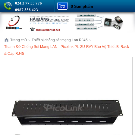
024.3 77 55 776
0 Sản phẩm
0987 556 423
Trang chủ
Thiết bị chống sét mạng Lan RJ45
>
>
Thanh Đỡ Chống Sét Mạng LAN - Picolink PL-2U-RAY Bảo Vệ Thiết Bị Rack
& Cáp RJ45