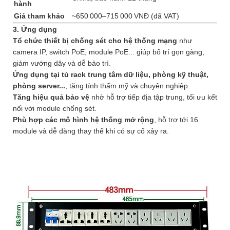
hành
Giá tham khảo
~650 000–715 000 VNĐ (đã VAT)
3. Ứng dụng
Tổ chức thiết bị chống sét cho hệ thống mạng
như
camera IP, switch PoE, module PoE... giúp bố trí gọn gàng,
giảm vướng dây và dễ bảo trì.
Ứng dụng tại tủ rack trung tâm dữ liệu, phòng kỹ thuật,
phòng server...
, tăng tính thẩm mỹ và chuyên nghiệp.
Tăng hiệu quả bảo vệ
nhờ hỗ trợ tiếp địa tập trung, tối ưu kết
nối với module chống sét.
Phù hợp các mô hình hệ thống mở rộng
, hỗ trợ tới 16
module và dễ dàng thay thế khi có sự cố xảy ra.