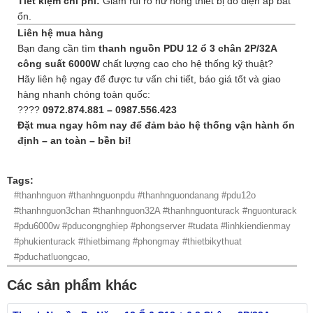
Tiết kiệm chi phí:
Giảm rủi ro hư hỏng thiết bị do điện áp bất
ổn.
Liên hệ mua hàng
Bạn đang cần tìm
thanh nguồn PDU 12 ổ 3 chân 2P/32A
công suất 6000W
chất lượng cao cho hệ thống kỹ thuật?
Hãy liên hệ ngay để được tư vấn chi tiết, báo giá tốt và giao
hàng nhanh chóng toàn quốc:
????
0972.874.881 – 0987.556.423
Đặt mua ngay hôm nay để đảm bảo hệ thống vận hành ổn
định – an toàn – bền bỉ!
Tags:
#thanhnguon #thanhnguonpdu #thanhnguondanang #pdu12o
#thanhnguon3chan #thanhnguon32A #thanhnguonturack #nguonturack
#pdu6000w #pducongnghiep #phongserver #tudata #linhkiendienmay
#phukienturack #thietbimang #phongmay #thietbikythuat
#pduchatluongcao,
Các sản phẩm khác