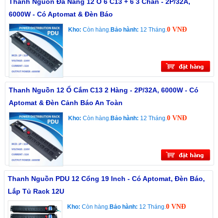
Thanh Nguồn Đa Năng 12 Ổ 6 C13 + 6 3 Chân - 2P/32A,
6000W - Có Aptomat & Đèn Báo
0 VNĐ
Kho:
Còn hàng.
Bảo hành:
12 Tháng.
Thanh Nguồn 12 Ổ Cắm C13 2 Hàng - 2P/32A, 6000W - Có
Aptomat & Đèn Cảnh Báo An Toàn
0 VNĐ
Kho:
Còn hàng.
Bảo hành:
12 Tháng.
Thanh Nguồn PDU 12 Cổng 19 Inch - Có Aptomat, Đèn Báo,
Lắp Tủ Rack 12U
0 VNĐ
Kho:
Còn hàng.
Bảo hành:
12 Tháng.