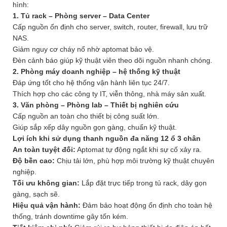
hình:
1. Tủ rack – Phòng server – Data Center
Cấp nguồn ổn định cho server, switch, router, firewall, lưu trữ
NAS.
Giảm nguy cơ cháy nổ nhờ aptomat bảo vệ.
Đèn cảnh báo giúp kỹ thuật viên theo dõi nguồn nhanh chóng.
2. Phòng máy doanh nghiệp – hệ thống kỹ thuật
Đáp ứng tốt cho hệ thống vận hành liên tục 24/7.
Thích hợp cho các công ty IT, viễn thông, nhà máy sản xuất.
3. Văn phòng – Phòng lab – Thiết bị nghiên cứu
Cấp nguồn an toàn cho thiết bị công suất lớn.
Giúp sắp xếp dây nguồn gọn gàng, chuẩn kỹ thuật.
Lợi ích khi sử dụng thanh nguồn đa năng 12 ổ 3 chân
An toàn tuyệt đối:
Aptomat tự động ngắt khi sự cố xảy ra.
Độ bền cao:
Chịu tải lớn, phù hợp môi trường kỹ thuật chuyên
nghiệp.
Tối ưu không gian:
Lắp đặt trực tiếp trong tủ rack, dây gọn
gàng, sạch sẽ.
Hiệu quả vận hành:
Đảm bảo hoạt động ổn định cho toàn hệ
thống, tránh downtime gây tốn kém.