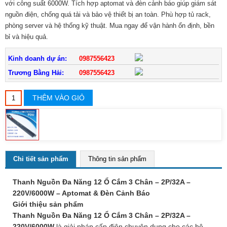
với công suất 6000W. Tích hợp aptomat và đèn cảnh báo giúp giám sát
nguồn điện, chống quá tải và bảo vệ thiết bị an toàn. Phù hợp tủ rack,
phòng server và hệ thống kỹ thuật. Mua ngay để vận hành ổn định, bền
bỉ và hiệu quả.
Kinh doanh dự án:
0987556423
Trương Bằng Hải:
0987556423
THÊM VÀO GIỎ
Chi tiết sản phẩm
Thông tin sản phẩm
Thanh Nguồn Đa Năng 12 Ổ Cắm 3 Chân – 2P/32A –
220V/6000W – Aptomat & Đèn Cảnh Báo
Giới thiệu sản phẩm
Thanh Nguồn Đa Năng 12 Ổ Cắm 3 Chân – 2P/32A –
220V/6000W
là giải pháp cấp điện chuyên dụng cho các hệ