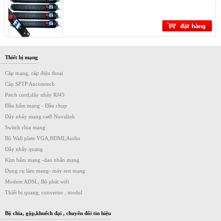
Thiết bị mạng
Cáp mạng, cáp điện thoại
Cáp SFTP Ancomtech
Patch cord,dây nhảy RJ45
Đầu bấm mạng - Đầu chụp
Dây nhảy mạng cat8 Novalink
Switch chia mạng
Bộ Wall plate VGA,HDMI,Audio
Dây nhẩy quang
Kìm bấm mạng -dao nhấn mạng
Dụng cụ làm mạng- máy test mạng
Modem ADSL, Bộ phát wifi
Thiết bị quang, converter , modul
Bộ chia, gộp,khuếch đại , chuyển đổi tin hiệu