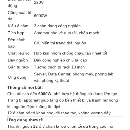
220V
động
Công suất tối
6000W
đa
Kiểu ổ cắm
3 chân dạng công nghiệp
Tích hợp
Aptomat bảo vệ quá tải, chập mạch
Đèn cảnh
Có, hiển thị trạng thái nguồn
báo
Chất liệu vỏ
Hợp kim nhôm chống cháy, tản nhiệt tốt
Dây nguồn
Dây công nghiệp chịu tải cao
Gắn tủ rack
Tương thích tủ rack 19 inch
Server, Data Center, phòng máy, phòng lab,
Ứng dụng
văn phòng kỹ thuật
Thông số nổi bật:
Chịu tải cao đến
6000W
, phù hợp hệ thống sử dụng liên tục.
Trang bị
aptomat
giúp tăng độ bền thiết bị và tránh hư hỏng
khi nguồn điện không ổn định.
12 ổ cắm bố trí khoa học, dễ thao tác, không vướng dây.
Ứng dụng thực tế
Thanh nguồn 12 ổ 3 chân là lựa chọn tối ưu trong các mô