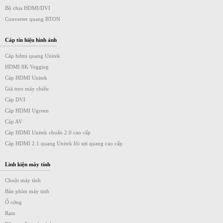
Bộ chia HDMI/DVI
Converter quang BTON
Cáp tín hiệu hình ảnh
Cáp hdmi quang Unitek
HDMI 8K Veggieg
Cáp HDMI Unitek
Giá treo máy chiếu
Cáp DVI
Cáp HDMI Ugreen
Cáp AV
Cáp HDMI Unitek chuẩn 2.0 cao cấp
Cáp HDMI 2.1 quang Unitek lõi sợi quang cao cấp
Linh kiện máy tính
Chuột máy tính
Bàn phím máy tinh
Ổ cứng
Ram