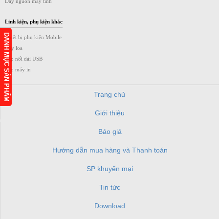
Dây nguồn máy tính
Linh kiện, phụ kiện khác
DANH MỤC SẢN PHẨM
Thiết bị phụ kiện Mobile
Dây loa
Cáp nối dài USB
Cáp máy in
Trang chủ
Giới thiệu
h
Báo giá
Hướng dẫn mua hàng và Thanh toán
SP khuyến mại
Tin tức
Download