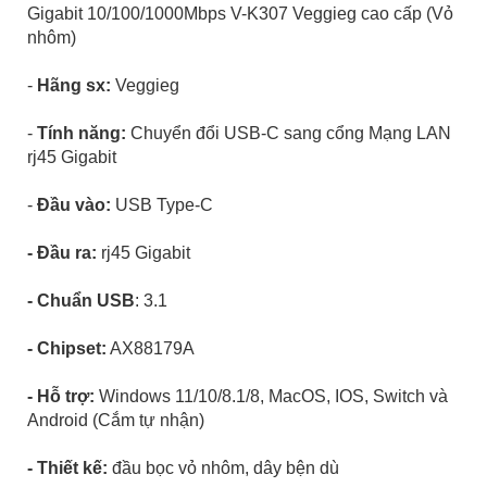
Gigabit 10/100/1000Mbps V-K307 Veggieg cao cấp (Vỏ
nhôm)
-
Hãng sx:
Veggieg
-
Tính năng:
Chuyển đổi USB-C sang cổng Mạng LAN
rj45 Gigabit
-
Đầu vào:
USB Type-C
- Đầu ra:
rj45 Gigabit
- Chuẩn USB
: 3.1
- Chipset:
AX88179A
- Hỗ trợ:
Windows 11/10/8.1/8, MacOS, IOS, Switch và
Android (Cắm tự nhận)
- Thiết kế:
đầu bọc vỏ nhôm, dây bện dù