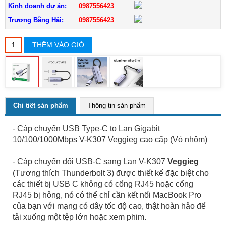
Kinh doanh dự án:
0987556423
Trương Bằng Hải:
0987556423
THÊM VÀO GIỎ
Chi tiết sản phẩm
Thông tin sản phẩm
- Cáp chuyển USB Type-C to Lan Gigabit
10/100/1000Mbps V-K307 Veggieg cao cấp (Vỏ nhôm)
- Cáp chuyển đổi USB-C sang Lan V-K307
Veggieg
(Tương thích Thunderbolt 3) được thiết kế đặc biệt cho
các thiết bị USB C không có cổng RJ45 hoặc cổng
RJ45 bị hỏng, nó có thể chỉ cần kết nối MacBook Pro
của bạn với mạng có dây tốc độ cao, thật hoàn hảo để
tải xuống một tệp lớn hoặc xem phim.