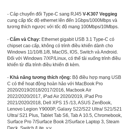
- Cáp chuyển đổi Type-C sang RJ45
V-K307 Veggieg
cung cấp tốc độ ethernet lên đến 1Gbps/1000Mbps và
tương thích ngược với tốc độ mạng 100Mbps/10Mbps.
-
Cắm và Chạy:
Ethernet gigabit USB 3.1 Type-C có
chipset cao cấp, không có trình điều khiển dành cho
Windows 11/10/8.1/8, MacOS, IOS, Switch và Android.
Đối với Windows 7/XP/Linux, có thể tải xuống trình điều
khiển từ đĩa trình điều khiển đi kèm.
-
Khả năng tương thích rộng:
Bộ điều hợp mạng USB
C có thể hoạt động hoàn hảo với MacBook Pro
2020/2019/2018/2017/2016, Macbook Air
2022/2020/2017, iPad Air 2020/2019, iPad Pro
2021/2020/2018, Dell XPS 15 /13, ASUS ZenBook,
Lenovo Legion Y9000P, Galaxy S22/S22 Ultra/ S21/S21
Ultra/ S21 Plus, Tablet Tab S6, Tab A 10.5, Chromebook,
Surface Pro 7/Surface Book 2/Surface Laptop 3, Steam
Deck, Switch /Lite, v.v.