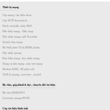
Thiết bị mạng
Cáp mạng, cáp điện thoại
Cáp SFTP Ancomtech
Patch cord,dây nhảy RJ45
Đầu bấm mạng - Đầu chụp
Dây nhảy mạng cat8 Novalink
Switch chia mạng
Bộ Wall plate VGA,HDMI,Audio
Dây nhẩy quang
Kìm bấm mạng -dao nhấn mạng
Dụng cụ làm mạng- máy test mạng
Modem ADSL, Bộ phát wifi
Thiết bị quang, converter , modul
Bộ chia, gộp,khuếch đại , chuyển đổi tin hiệu
Bộ chia HDMI/DVI
Converter quang BTON
Cáp tín hiệu hình ảnh