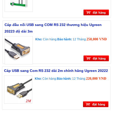
Cáp đầu nối USB sang COM RS 232 thương hiệu Ugreen
20223 độ dài 3m
250,000 VNĐ
Kho:
Còn hàng.
Bảo hành:
12 Tháng.
Cáp USB sang Com RS 232 dài 2m chính hãng Ugreen 20222
220,000 VNĐ
Kho:
Còn hàng.
Bảo hành:
12 Tháng.