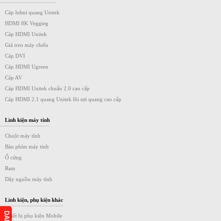
Cáp hdmi quang Unitek
HDMI 8K Veggieg
Cáp HDMI Unitek
Giá treo máy chiếu
Cáp DVI
Cáp HDMI Ugreen
Cáp AV
Cáp HDMI Unitek chuẩn 2.0 cao cấp
Cáp HDMI 2.1 quang Unitek lõi sợi quang cao cấp
Linh kiện máy tính
Chuột máy tính
Bàn phím máy tinh
Ổ cứng
Ram
Dây nguồn máy tính
Linh kiện, phụ kiện khác
Thiết bị phụ kiện Mobile