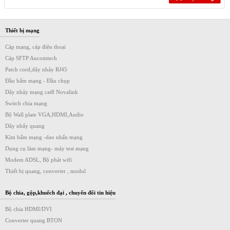
Thiết bị mạng
Cáp mạng, cáp điện thoại
Cáp SFTP Ancomtech
Patch cord,dây nhảy RJ45
Đầu bấm mạng - Đầu chụp
Dây nhảy mạng cat8 Novalink
Switch chia mạng
Bộ Wall plate VGA,HDMI,Audio
Dây nhẩy quang
Kìm bấm mạng -dao nhấn mạng
Dụng cụ làm mạng- máy test mạng
Modem ADSL, Bộ phát wifi
Thiết bị quang, converter , modul
Bộ chia, gộp,khuếch đại , chuyển đổi tin hiệu
Bộ chia HDMI/DVI
Converter quang BTON