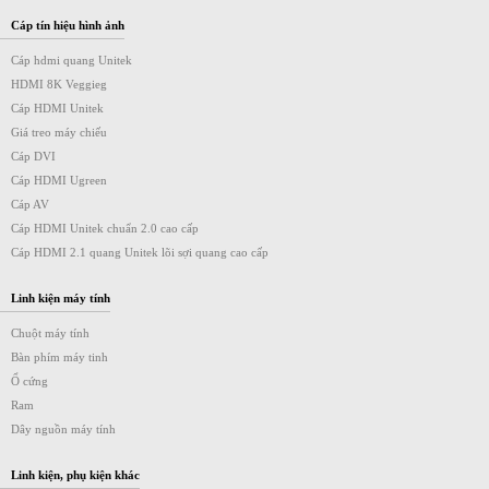
Cáp tín hiệu hình ảnh
Cáp hdmi quang Unitek
HDMI 8K Veggieg
Cáp HDMI Unitek
Giá treo máy chiếu
Cáp DVI
Cáp HDMI Ugreen
Cáp AV
Cáp HDMI Unitek chuẩn 2.0 cao cấp
Cáp HDMI 2.1 quang Unitek lõi sợi quang cao cấp
Linh kiện máy tính
Chuột máy tính
Bàn phím máy tinh
Ổ cứng
Ram
Dây nguồn máy tính
Linh kiện, phụ kiện khác