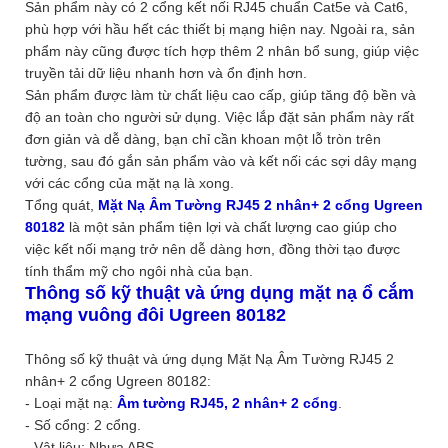
Sản phẩm này có 2 cổng kết nối RJ45 chuẩn Cat5e và Cat6,
phù hợp với hầu hết các thiết bị mạng hiện nay. Ngoài ra, sản
phẩm này cũng được tích hợp thêm 2 nhân bổ sung, giúp việc
truyền tải dữ liệu nhanh hơn và ổn định hơn.
Sản phẩm được làm từ chất liệu cao cấp, giúp tăng độ bền và
độ an toàn cho người sử dụng. Việc lắp đặt sản phẩm này rất
đơn giản và dễ dàng, bạn chỉ cần khoan một lỗ tròn trên
tường, sau đó gắn sản phẩm vào và kết nối các sợi dây mạng
với các cổng của mặt nạ là xong.
Tổng quát,
Mặt Nạ Âm Tường RJ45 2 nhân+ 2 cổng Ugreen
80182
là một sản phẩm tiện lợi và chất lượng cao giúp cho
việc kết nối mạng trở nên dễ dàng hơn, đồng thời tạo được
tính thẩm mỹ cho ngôi nhà của bạn.
Thông số kỹ thuật và ứng dụng mặt nạ ổ cắm
mạng vuông đôi Ugreen 80182
Thông số kỹ thuật và ứng dụng Mặt Nạ Âm Tường RJ45 2
nhân+ 2 cổng Ugreen 80182:
- Loại mặt nạ:
Âm tường RJ45, 2 nhân+ 2 cổng
.
- Số cổng: 2 cổng.
- Vật liệu: Nhựa ABS.