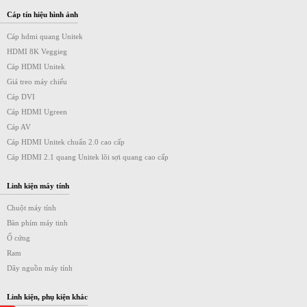
Cáp tín hiệu hình ảnh
Cáp hdmi quang Unitek
HDMI 8K Veggieg
Cáp HDMI Unitek
Giá treo máy chiếu
Cáp DVI
Cáp HDMI Ugreen
Cáp AV
Cáp HDMI Unitek chuẩn 2.0 cao cấp
Cáp HDMI 2.1 quang Unitek lõi sợi quang cao cấp
Linh kiện máy tính
Chuột máy tính
Bàn phím máy tinh
Ổ cứng
Ram
Dây nguồn máy tính
Linh kiện, phụ kiện khác