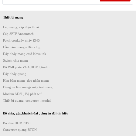
Thiết bị mạng
Cáp mạng, cáp điện thoại
Cáp SFTP Ancomtech
Patch cord,dây nhảy RJ45
Đầu bấm mạng - Đầu chụp
Dây nhảy mạng cat8 Novalink
Switch chia mạng
Bộ Wall plate VGA,HDMI,Audio
Dây nhẩy quang
Kìm bấm mạng -dao nhấn mạng
Dụng cụ làm mạng- máy test mạng
Modem ADSL, Bộ phát wifi
Thiết bị quang, converter , modul
Bộ chia, gộp,khuếch đại , chuyển đổi tin hiệu
Bộ chia HDMI/DVI
Converter quang BTON