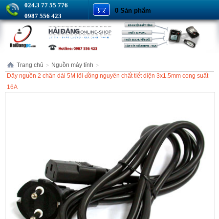
024.3 77 55 776
0 Sản phẩm
0987 556 423
Trang chủ
Nguồn máy tính
>
>
Dây nguồn 2 chân dài 5M lõi đồng nguyên chất tiết diện 3x1.5mm cong suất
16A