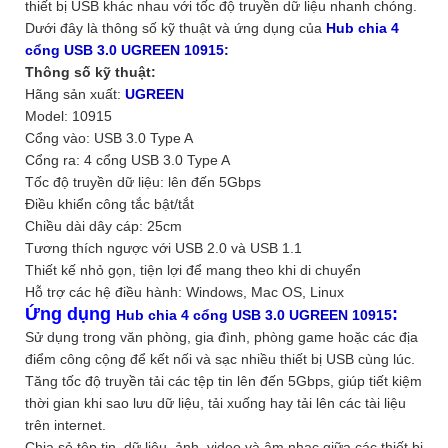
thiết bị USB khác nhau với tốc độ truyền dữ liệu nhanh chóng.
Dưới đây là thông số kỹ thuật và ứng dụng của
Hub chia 4
cổng USB 3.0 UGREEN 10915:
Thông số kỹ thuật:
Hãng sản xuất:
UGREEN
Model: 10915
Cổng vào: USB 3.0 Type A
Cổng ra: 4 cổng USB 3.0 Type A
Tốc độ truyền dữ liệu: lên đến 5Gbps
Điều khiển công tắc bật/tắt
Chiều dài dây cáp: 25cm
Tương thích ngược với USB 2.0 và USB 1.1
Thiết kế nhỏ gọn, tiện lợi để mang theo khi di chuyển
Hỗ trợ các hệ điều hành: Windows, Mac OS, Linux
Ứng dụng
:
Hub chia 4 cổng USB 3.0 UGREEN 10915
Sử dụng trong văn phòng, gia đình, phòng game hoặc các địa
điểm công cộng để kết nối và sạc nhiều thiết bị USB cùng lúc.
Tăng tốc độ truyền tải các tệp tin lên đến 5Gbps, giúp tiết kiệm
thời gian khi sao lưu dữ liệu, tải xuống hay tải lên các tài liệu
trên internet.
Chia sẻ tệp tin, dữ liệu, ảnh, video và âm nhạc giữa các thiết bị