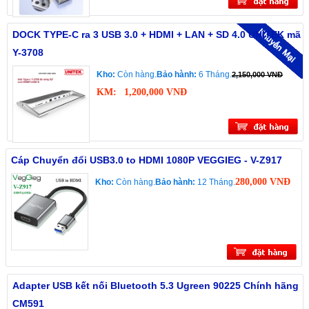
DOCK TYPE-C ra 3 USB 3.0 + HDMI + LAN + SD 4.0 UNITEK mã
Y-3708
Kho:
Còn hàng.
Bảo hành:
6 Tháng.
2,150,000 VNĐ
KM:
1,200,000 VNĐ
Cáp Chuyển đổi USB3.0 to HDMI 1080P VEGGIEG - V-Z917
280,000 VNĐ
Kho:
Còn hàng.
Bảo hành:
12 Tháng.
Adapter USB kết nối Bluetooth 5.3 Ugreen 90225 Chính hãng
CM591