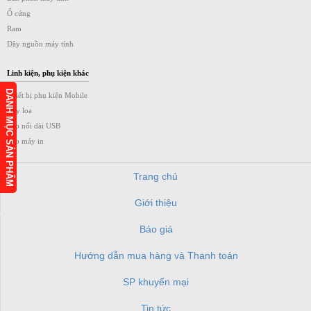
Ổ cứng
Ram
Dây nguồn máy tính
Linh kiện, phụ kiện khác
DANH MỤC SẢN PHẨM
Thiết bị phụ kiện Mobile
Dây loa
Cáp nối dài USB
Cáp máy in
Trang chủ
Giới thiệu
h
Báo giá
Hướng dẫn mua hàng và Thanh toán
SP khuyến mại
Tin tức