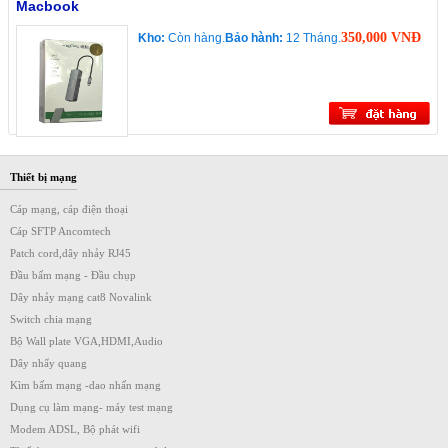
Macbook
350,000 VNĐ
Kho:
Còn hàng.
Bảo hành:
12 Tháng.
Thiết bị mạng
Cáp mạng, cáp điện thoại
Cáp SFTP Ancomtech
Patch cord,dây nhảy RJ45
Đầu bấm mạng - Đầu chụp
Dây nhảy mạng cat8 Novalink
Switch chia mạng
Bộ Wall plate VGA,HDMI,Audio
Dây nhẩy quang
Kìm bấm mạng -dao nhấn mạng
Dụng cụ làm mạng- máy test mạng
Modem ADSL, Bộ phát wifi