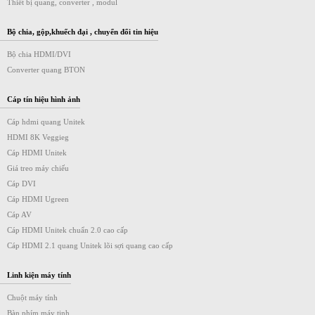
Thiết bị quang, converter , modul
Bộ chia, gộp,khuếch đại , chuyển đổi tin hiệu
Bộ chia HDMI/DVI
Converter quang BTON
Cáp tín hiệu hình ảnh
Cáp hdmi quang Unitek
HDMI 8K Veggieg
Cáp HDMI Unitek
Giá treo máy chiếu
Cáp DVI
Cáp HDMI Ugreen
Cáp AV
Cáp HDMI Unitek chuẩn 2.0 cao cấp
Cáp HDMI 2.1 quang Unitek lõi sợi quang cao cấp
Linh kiện máy tính
Chuột máy tính
Bàn phím máy tinh