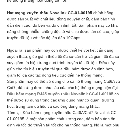
hệ thống mạng hoạt động tốt hơn.
Hạt mạng xuyên thấu Novalink CC-01-00195
chính hãng
được sản xuất với chất liệu đồng nguyên chất, đảm bảo tính
dẫn điện cao, độ bền và độ ổn định tốt. Sản phẩm này có khả
năng chống nhiễu, chống độc tố và chịu được tần số cao, giúp
truyền dữ liệu với tốc độ lên đến 10Gbps.
Ngoài ra, sản phẩm này còn được thiết kế với kết cấu dạng
xuyên thấu, giúp giảm thiểu tối đa sự cản trở và giảm tối đa sự
suy giảm tín hiệu trong quá trình truyền tải dữ liệu. Điều này
giúp cho tín hiệu truyền tải qua đầu bấm được ổn định hơn,
giảm tối đa các tác động tiêu cực đến hệ thống mạng.
Sản phẩm này có thể sử dụng cho cả hệ thống mạng Cat6A và
Cat7, đáp ứng được nhu cầu của các hệ thống mạng hiện đại.
Đầu bấm mạng RJ45 xuyên thấu
Novalink CC-01-00195
có
thể được sử dụng trong các ứng dụng như cơ quan, trường
học, trung tâm dữ liệu và các ứng dụng mạng khác.
Tóm lại, Đầu bấm mạng xuyên thấu Cat6A/Cat7 Novalink CC-
01-00195 là một sản phẩm chất lượng cao, đảm bảo tính ổn
định và tốc độ truyền tải tốt cho hệ thống mạng. Nó là một phụ