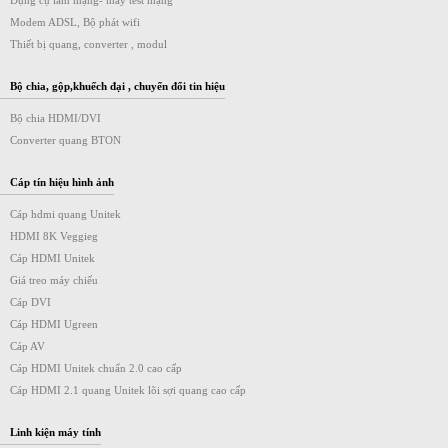
Dụng cụ làm mạng- máy test mạng
Modem ADSL, Bộ phát wifi
Thiết bị quang, converter , modul
Bộ chia, gộp,khuếch đại , chuyển đổi tin hiệu
Bộ chia HDMI/DVI
Converter quang BTON
Cáp tín hiệu hình ảnh
Cáp hdmi quang Unitek
HDMI 8K Veggieg
Cáp HDMI Unitek
Giá treo máy chiếu
Cáp DVI
Cáp HDMI Ugreen
Cáp AV
Cáp HDMI Unitek chuẩn 2.0 cao cấp
Cáp HDMI 2.1 quang Unitek lõi sợi quang cao cấp
Linh kiện máy tính