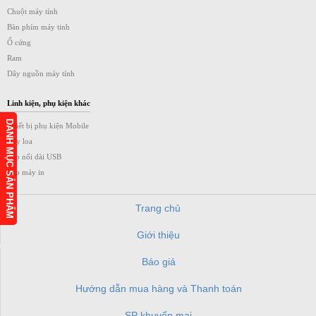
Chuột máy tính
Bàn phím máy tinh
Ổ cứng
Ram
Dây nguồn máy tính
Linh kiện, phụ kiện khác
DANH MỤC SẢN PHẨM
Thiết bị phụ kiện Mobile
Dây loa
Cáp nối dài USB
Cáp máy in
Trang chủ
Giới thiệu
h
Báo giá
Hướng dẫn mua hàng và Thanh toán
SP khuyến mại