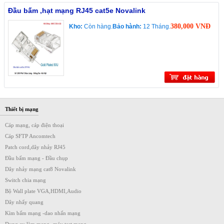
Đầu bấm ,hạt mạng RJ45 cat5e Novalink
380,000 VNĐ
Kho:
Còn hàng.
Bảo hành:
12 Tháng.
Thiết bị mạng
Cáp mạng, cáp điện thoại
Cáp SFTP Ancomtech
Patch cord,dây nhảy RJ45
Đầu bấm mạng - Đầu chụp
Dây nhảy mạng cat8 Novalink
Switch chia mạng
Bộ Wall plate VGA,HDMI,Audio
Dây nhẩy quang
Kìm bấm mạng -dao nhấn mạng