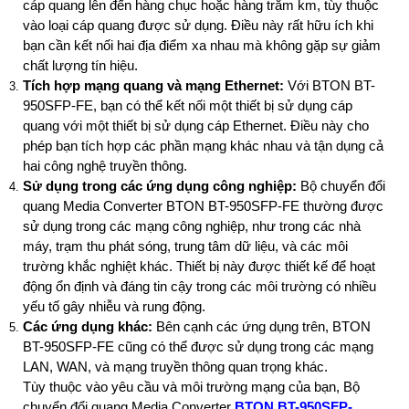
cáp quang lên đến hàng chục hoặc hàng trăm km, tùy thuộc
vào loại cáp quang được sử dụng. Điều này rất hữu ích khi
bạn cần kết nối hai địa điểm xa nhau mà không gặp sự giảm
chất lượng tín hiệu.
Tích hợp mạng quang và mạng Ethernet:
Với BTON BT-
950SFP-FE, bạn có thể kết nối một thiết bị sử dụng cáp
quang với một thiết bị sử dụng cáp Ethernet. Điều này cho
phép bạn tích hợp các phần mạng khác nhau và tận dụng cả
hai công nghệ truyền thông.
Sử dụng trong các ứng dụng công nghiệp:
Bộ chuyển đổi
quang Media Converter BTON BT-950SFP-FE thường được
sử dụng trong các mạng công nghiệp, như trong các nhà
máy, trạm thu phát sóng, trung tâm dữ liệu, và các môi
trường khắc nghiệt khác. Thiết bị này được thiết kế để hoạt
động ổn định và đáng tin cậy trong các môi trường có nhiều
yếu tố gây nhiễu và rung động.
Các ứng dụng khác:
Bên cạnh các ứng dụng trên, BTON
BT-950SFP-FE cũng có thể được sử dụng trong các mạng
LAN, WAN, và mạng truyền thông quan trọng khác.
Tùy thuộc vào yêu cầu và môi trường mạng của bạn, Bộ
chuyển đổi quang Media Converter
BTON BT-950SFP-