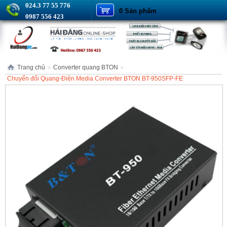
024.3 77 55 776
0 Sản phẩm
0987 556 423
Trang chủ
Converter quang BTON
>
>
Chuyển đổi Quang-Điện Media Converter BTON BT-950SFP-FE