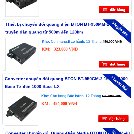
Thiết bị chuyển đổi quang điện BTON BT-950MM-2 hỗ trợ
truyền dẫn quang từ 500m đến 120km
Kho:
Còn hàng.
Bảo hành:
12 Tháng.
450,000 VNĐ
KM:
323,000 VNĐ
Converter chuyển đổi quang BTON BT-950GM-2 10/100/1000
Base-Tx đến 1000 Base-LX
Kho:
Còn hàng.
Bảo hành:
12 Tháng.
600,000 VNĐ
KM:
494,000 VNĐ
Converter chuyển đổi Quang-Điện Media BTON BT-950SM-40