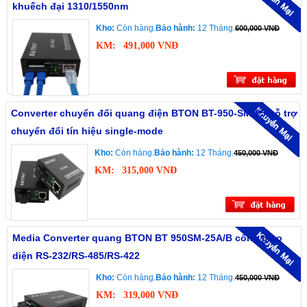
khuếch đại 1310/1550nm
Kho:
Còn hàng.
Bảo hành:
12 Tháng.
600,000 VNĐ
KM:
491,000 VNĐ
Converter chuyển đổi quang điện BTON BT-950-SM-25 hỗ trợ
chuyển đổi tín hiệu single-mode
Kho:
Còn hàng.
Bảo hành:
12 Tháng.
450,000 VNĐ
KM:
315,000 VNĐ
Media Converter quang BTON BT 950SM-25A/B cổng giao
diện RS-232/RS-485/RS-422
Kho:
Còn hàng.
Bảo hành:
12 Tháng.
450,000 VNĐ
KM:
319,000 VNĐ