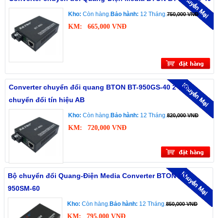
Kho:
Còn hàng.
Bảo hành:
12 Tháng.
750,000 VNĐ
KM:
665,000 VNĐ
Converter chuyển đổi quang BTON BT-950GS-40 2 đầu
chuyển đổi tín hiệu AB
Kho:
Còn hàng.
Bảo hành:
12 Tháng.
820,000 VNĐ
KM:
720,000 VNĐ
Bộ chuyển đổi Quang-Điện Media Converter BTON BT-
950SM-60
Kho:
Còn hàng.
Bảo hành:
12 Tháng.
850,000 VNĐ
KM:
795,000 VNĐ