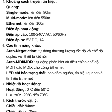
Khoảng cách truyền tín hiệu:
Quang:
Single-mode:
lên đến 80km
Multi-mode:
lên đến 550m
Ethernet:
lên đến 100m
Điện áp hoạt động:
Điện áp vào:
100-240V AC, 50/60Hz
Điện áp ra:
5V DC, 1A
Các tính năng khác:
Auto-Negotiation:
tự động thương lượng tốc độ và chế độ
duplex với thiết bị kết nối
Auto-MDI/MDIX:
tự động phân biệt và điều chỉnh chế độ
MDI hoặc MDIX cho cổng Ethernet
LED chỉ báo trạng thái:
bao gồm nguồn, tín hiệu quang và
tín hiệu Ethernet
Nhiệt độ hoạt động:
Hoạt động:
0°C đến 50°C
Lưu trữ:
-20°C đến 70°C
Kích thước vật lý:
Chiều dài:
94mm
Chiều rộng:
70mm