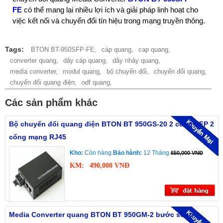
FE
có thể mang lại nhiều lợi ích và giải pháp linh hoạt cho
việc kết nối và chuyển đổi tín hiệu trong mạng truyền thông.
Tags:
BTON BT-950SFP-FE,
cáp quang,
cap quang,
converter quang,
dây cáp quang,
dây nhảy quang,
media converter,
modul quang,
bộ chuyển đổi,
chuyển đổi quang,
chuyển đổi quang điện,
odf quang,
Các sản phẩm khác
Bộ chuyển đổi quang điện BTON BT 950GS-20 2 cổng SFP 2
cổng mạng RJ45
Kho:
Còn hàng.
Bảo hành:
12 Tháng.
650,000 VNĐ
KM:
490,000 VNĐ
Media Converter quang BTON BT 950GM-2 bước sóng