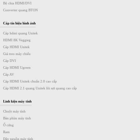
Bộ chia HDMI/DVI
Converter quang BTON
Cáp tín hiệu hình ảnh
Cáp hdmi quang Unitek
HDMI 8K Veggieg
Cáp HDMI Unitek
Giá treo máy chiếu
Cáp DVI
Cáp HDMI Ugreen
Cáp AV
Cáp HDMI Unitek chuẩn 2.0 cao cấp
Cáp HDMI 2.1 quang Unitek lõi sợi quang cao cấp
Linh kiện máy tính
Chuột máy tính
Bàn phím máy tinh
Ổ cứng
Ram
Dây nguồn máy tính