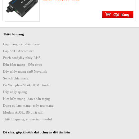
Thiết bị mạng
Cáp mạng, cáp điện thoại
Cáp SFTP Ancomtech
Patch cord,dây nhảy RJ45
Đầu bấm mạng - Đầu chụp
Dây nhảy mạng cat8 Novalink
Switch chia mạng
Bộ Wall plate VGA,HDMI,Audio
Dây nhẩy quang
Kìm bấm mạng -dao nhấn mạng
Dụng cụ làm mạng- máy test mạng
Modem ADSL, Bộ phát wifi
Thiết bị quang, converter , modul
Bộ chia, gộp,khuếch đại , chuyển đổi tin hiệu