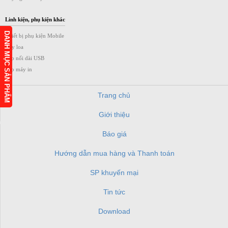
Linh kiện, phụ kiện khác
DANH MỤC SẢN PHẨM
Thiết bị phụ kiện Mobile
Dây loa
Cáp nối dài USB
Cáp máy in
Trang chủ
Giới thiệu
h
Báo giá
Hướng dẫn mua hàng và Thanh toán
SP khuyến mại
Tin tức
Download