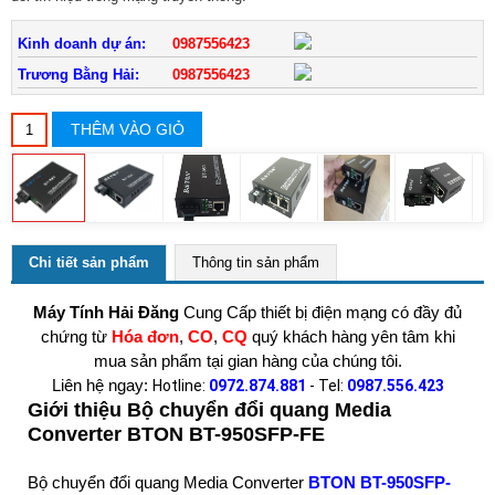
Kinh doanh dự án:
0987556423
Trương Bằng Hải:
0987556423
THÊM VÀO GIỎ
Chi tiết sản phẩm
Thông tin sản phẩm
Máy Tính Hải Đăng
Cung Cấp thiết bị điện mạng có đầy đủ
chứng từ
Hóa đơn
,
CO
,
CQ
quý khách hàng yên tâm khi
mua sản phẩm tại gian hàng của chúng tôi.
Liên hệ ngay:
Hotline:
0972.874.881
- Tel:
0987.556.423
Giới thiệu Bộ chuyển đổi quang Media
Converter BTON BT-950SFP-FE
Bộ chuyển đổi quang Media Converter
BTON BT-950SFP-