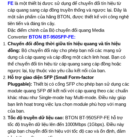
FE
là một thiết bị được sử dụng để chuyển đổi tín hiệu từ
cáp quang sang cáp đồng truyền thống và ngược lại. Đây là
một sản phẩm của hãng BTON, được thiết kế với công nghệ
tiên tiến và đáng tin cậy.
Đặc điểm chính của Bộ chuyển đổi quang Media
Converter
BTON BT-950SFP-FE:
Chuyển đổi đồng thời giữa tín hiệu quang và tín hiệu
đồng:
Bộ chuyển đổi này cho phép bạn nối các mạng sử
dụng cả cáp quang và cáp đồng một cách linh hoạt. Bạn có
thể chuyển đổi tín hiệu từ cáp quang sang cáp đồng hoặc
ngược lại, tùy thuộc vào yêu cầu kết nối của bạn.
Hỗ trợ giao diện SFP (Small Form-factor
Pluggable):
Thiết bị có cổng SFP cho phép bạn sử dụng các
module quang SFP để kết nối với cáp quang theo các chuẩn
khác nhau như Single-mode hay Multi-mode. Điều này giúp
bạn linh hoạt trong việc lựa chọn module phù hợp với mạng
của bạn.
Tốc độ truyền dữ liệu cao:
BTON BT-950SFP-FE hỗ trợ
tốc độ truyền dữ liệu lên đến 1000Mbps (1Gbps). Điều này
giúp bạn chuyển đổi tín hiệu với tốc độ cao và ổn định, đảm