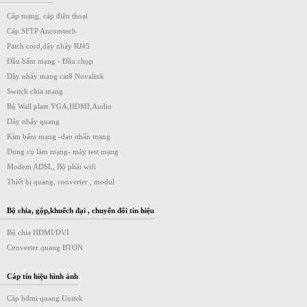
Cáp mạng, cáp điện thoại
Cáp SFTP Ancomtech
Patch cord,dây nhảy RJ45
Đầu bấm mạng - Đầu chụp
Dây nhảy mạng cat8 Novalink
Switch chia mạng
Bộ Wall plate VGA,HDMI,Audio
Dây nhẩy quang
Kìm bấm mạng -dao nhấn mạng
Dụng cụ làm mạng- máy test mạng
Modem ADSL, Bộ phát wifi
Thiết bị quang, converter , modul
Bộ chia, gộp,khuếch đại , chuyển đổi tin hiệu
Bộ chia HDMI/DVI
Converter quang BTON
Cáp tín hiệu hình ảnh
Cáp hdmi quang Unitek