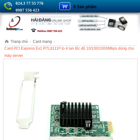
024.3 77 55 776
0 Sản phẩm
0987 556 423
Trang chủ
Card mạng
>
>
Card PCI Express Ex1 RTL8111F to 4 lan tốc độ 10/100/1000Mbps dùng cho
máy server