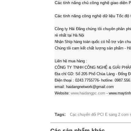
Các tính năng chủ công nghệ giao diện 
Các tính năng công nghệ dữ liệu Tốc độ
Công ty Hải Đăng chúng tôi chuyên phân phố
rẻ nhất tại Hà Nội
Nhận Shíp hàng toàn quốc có hỗ trợ vận ch
Chúng tôi cam kết chất lượng sản phẩm - Hàn
Liên hệ mua hàng :
CÔNG TY TNHH CÔNG NGHỆ & GIẢI PHÁ
Địa chỉ GD: Số 205 Phố Chùa Láng - Đống Đ
Điện thoại : 0243.7755776- hotline: 0987.556
email: haidangnetwork@gmail.com
Website:
www.haidangpc.com
- www.maytinh
Tags:
Cạc chuyển đổi PCI E sang 2 com 
Các sản phẩm khác