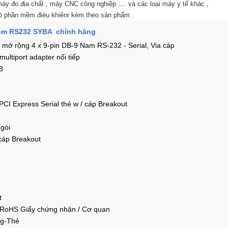
 máy đo địa chất , máy CNC công nghiệp .... và các loại máy y tế khác ,
có phần mềm đièu khiênr kèm theo sản phẩm .
com RS232 SYBA chính hãng
mở rộng 4 x 9-pin DB-9 Nam RS-232 - Serial, Via cáp
ltiport adapter nối tiếp
B
I Express Serial thẻ w / cáp Breakout
gói
 cáp Breakout
t
 RoHS Giấy chứng nhận / Cơ quan
ug-Thẻ