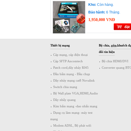
Kho:
Còn hàng.
Bảo hành:
6 Tháng.
1,950,000 VNĐ
Thiết bị mạng
Bộ chia, gộp,khuếch đạ
đổi tin hiệu
Cáp mạng, cáp điện thoại
Cáp SFTP Ancomtech
Bộ chia HDMI/DVI
Patch cord,dây nhảy RJ45
Converter quang BT
Đầu bấm mạng - Đầu chụp
Dây nhảy mạng cat8 Novalink
Switch chia mạng
Bộ Wall plate VGA,HDMI,Audio
Dây nhẩy quang
Kìm bấm mạng -dao nhấn mạng
Dụng cụ làm mạng- máy test
mạng
Modem ADSL, Bộ phát wifi