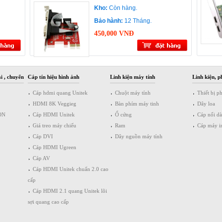
Kho:
Còn hàng.
Bảo hành:
12 Tháng.
450,000 VNĐ
i , chuyển
Cáp tín hiệu hình ảnh
Linh kiện máy tính
Linh kiện, p
Cáp hdmi quang Unitek
Chuột máy tính
Thiết bị p
HDMI 8K Veggieg
Bàn phím máy tinh
Dây loa
ON
Cáp HDMI Unitek
Ổ cứng
Cáp nối d
Giá treo máy chiếu
Ram
Cáp máy i
Cáp DVI
Dây nguồn máy tính
Cáp HDMI Ugreen
Cáp AV
Cáp HDMI Unitek chuẩn 2.0 cao
cấp
Cáp HDMI 2.1 quang Unitek lõi
sợi quang cao cấp