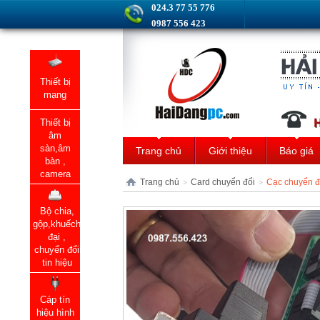
024.3 77 55 776
0987 556 423
Thiết bị
mạng
Thiết bị
âm
sàn,âm
Trang chủ
Giới thiệu
Báo giá
bàn ,
camera
Trang chủ
Card chuyển đổi
Cạc chuyển đ
>
>
Bộ chia,
gộp,khuếch
đại ,
chuyển đổi
tin hiệu
Cáp tín
hiệu hình