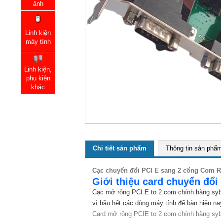
ảnh
Linh kiện
máy tính
Linh kiện,
phụ kiện
khác
Chi tiết sản phẩm
Thông tin sản phẩ
Cạc chuyển đổi PCI E sang 2 cổng Com 
Giới thiệu card chuyển đổi
Cạc mở rộng PCI E to 2 com chính hãng syb
vì hầu hết các dòng máy tính để bàn hiện 
Card mở rộng PCIE to 2 com chính hãng sy