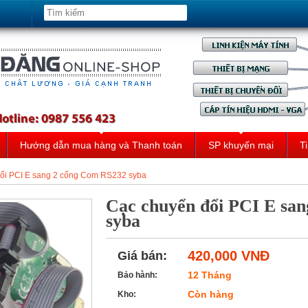
Hướng dẫn mua hàng và Thanh toán
SP khuyến mại
Ti
ổi PCI E sang 2 cổng Com RS232 syba
Cạc chuyển đổi PCI E sa
syba
420,000 VNĐ
Giá bán:
12 Tháng
Bảo hành:
Còn hàng
Kho: