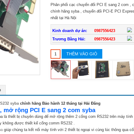
Phân phối cạc chuyển đổi PCI E sang 2 com , 
chính hãng syba , chuyển đổi PCI-E PCI Expres
nhất tại Hà Nội
Kinh doanh dự án:
0987556423
Trương Bằng Hải:
0987556423
THÊM VÀO GIỎ
m
RS232 syba
chính hãng Bảo hành 12 tháng tại Hải Đăng
 , mở rộng PCI E sang 2 com syba
a là thiết bị chuyên dùng để mở rộng thêm 2 cổng com RS232 trên máy tính
nay không được thiết kế cổng comm RS232 .
ba
giúp chúng ta kết nối máy tính với 2 thiết bị ngoại vi cùng lúc thông qua 