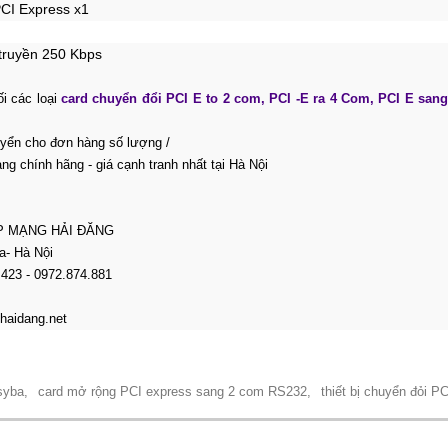
PCI Express x1
 truyền 250 Kbps
i các loại
card chuyển đổi PCI E to 2 com, PCI -E ra 4 Com, PCI E sang
uyển cho đơn hàng số lượng /
g chính hãng - giá cạnh tranh nhất tại Hà Nội
P MẠNG HẢI ĐĂNG
a- Hà Nội
.423 - 0972.874.881
haidang.net
syba,
card mở rộng PCI express sang 2 com RS232,
thiết bị chuyển đỏi P