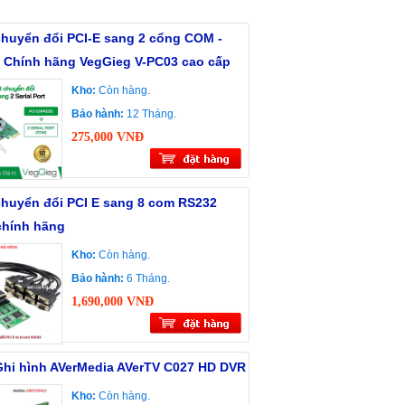
chuyển đổi PCI-E sang 2 cổng COM -
 Chính hãng VegGieg V-PC03 cao cấp
Kho:
Còn hàng.
Bảo hành:
12 Tháng.
275,000 VNĐ
chuyển đổi PCI E sang 8 com RS232
chính hãng
Kho:
Còn hàng.
Bảo hành:
6 Tháng.
1,690,000 VNĐ
Ghi hình AVerMedia AVerTV C027 HD DVR
Kho:
Còn hàng.