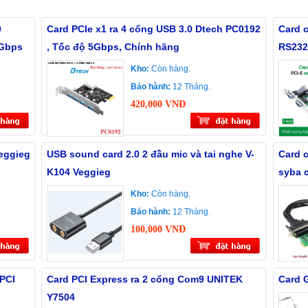
0
Card PCIe x1 ra 4 cổng USB 3.0 Dtech PC0192
Card 
5Gbps
, Tốc độ 5Gbps, Chính hãng
RS232
Kho:
Còn hàng.
Bảo hành:
12 Tháng.
420,000 VNĐ
eggieg
USB sound card 2.0 2 đầu mic và tai nghe V-
Card 
K104 Veggieg
syba 
Kho:
Còn hàng.
Bảo hành:
12 Tháng.
100,000 VNĐ
 PCI
Card PCI Express ra 2 cổng Com9 UNITEK
Card 
Y7504