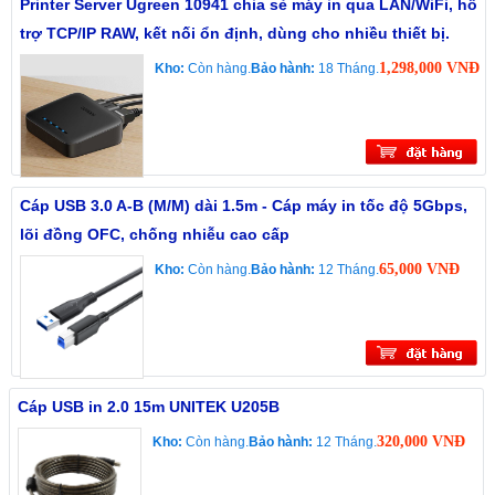
Printer Server Ugreen 10941 chia sẻ máy in qua LAN/WiFi, hỗ
trợ TCP/IP RAW, kết nối ổn định, dùng cho nhiều thiết bị.
1,298,000 VNĐ
Kho:
Còn hàng.
Bảo hành:
18 Tháng.
Cáp USB 3.0 A-B (M/M) dài 1.5m - Cáp máy in tốc độ 5Gbps,
lõi đồng OFC, chống nhiễu cao cấp
65,000 VNĐ
Kho:
Còn hàng.
Bảo hành:
12 Tháng.
Cáp USB in 2.0 15m UNITEK U205B
320,000 VNĐ
Kho:
Còn hàng.
Bảo hành:
12 Tháng.