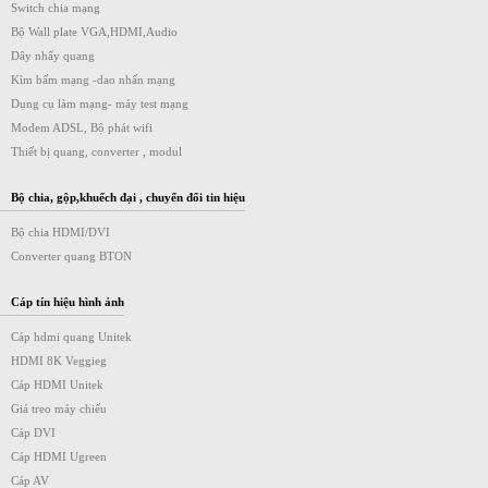
Switch chia mạng
Bộ Wall plate VGA,HDMI,Audio
Dây nhẩy quang
Kìm bấm mạng -dao nhấn mạng
Dụng cụ làm mạng- máy test mạng
Modem ADSL, Bộ phát wifi
Thiết bị quang, converter , modul
Bộ chia, gộp,khuếch đại , chuyển đổi tin hiệu
Bộ chia HDMI/DVI
Converter quang BTON
Cáp tín hiệu hình ảnh
Cáp hdmi quang Unitek
HDMI 8K Veggieg
Cáp HDMI Unitek
Giá treo máy chiếu
Cáp DVI
Cáp HDMI Ugreen
Cáp AV