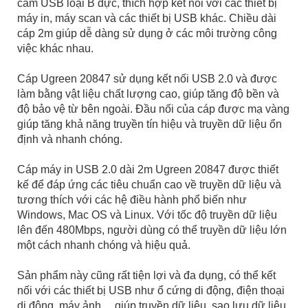
cắm USB loại B đực, thích hợp kết nối với các thiết bị
máy in, máy scan và các thiết bị USB khác. Chiều dài
cáp 2m giúp dễ dàng sử dụng ở các môi trường công
việc khác nhau.
Cáp Ugreen 20847 sử dụng kết nối USB 2.0 và được
làm bằng vật liệu chất lượng cao, giúp tăng độ bền và
độ bảo vệ từ bên ngoài. Đầu nối của cáp được mạ vàng
giúp tăng khả năng truyền tín hiệu và truyền dữ liệu ổn
định và nhanh chóng.
Cáp máy in USB 2.0 dài 2m Ugreen 20847 được thiết
kế để đáp ứng các tiêu chuẩn cao về truyền dữ liệu và
tương thích với các hệ điều hành phổ biến như
Windows, Mac OS và Linux. Với tốc độ truyền dữ liệu
lên đến 480Mbps, người dùng có thể truyền dữ liệu lớn
một cách nhanh chóng và hiệu quả.
Sản phẩm này cũng rất tiện lợi và đa dụng, có thể kết
nối với các thiết bị USB như ổ cứng di động, điện thoại
di động, máy ảnh,... giúp truyền dữ liệu, sao lưu dữ liệu