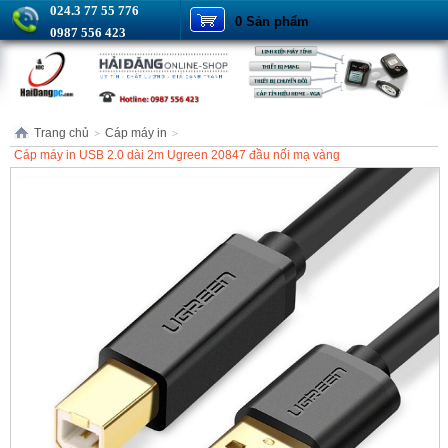
024.3 77 55 776
0 Sản phẩm
0987 556 423
Trang chủ
Cáp máy in
>
>
Cáp máy in USB 2.0 dài 2m Ugreen 20847 đầu nối mạ vàng