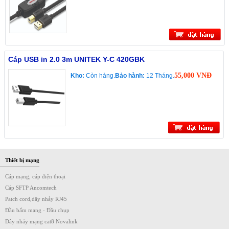
Cáp USB in 2.0 3m UNITEK Y-C 420GBK
55,000 VNĐ
Kho:
Còn hàng.
Bảo hành:
12 Tháng.
Thiết bị mạng
Cáp mạng, cáp điện thoại
Cáp SFTP Ancomtech
Patch cord,dây nhảy RJ45
Đầu bấm mạng - Đầu chụp
Dây nhảy mạng cat8 Novalink