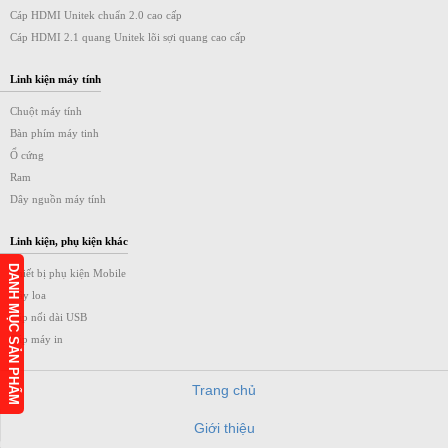
Cáp HDMI Unitek chuẩn 2.0 cao cấp
Cáp HDMI 2.1 quang Unitek lõi sợi quang cao cấp
Linh kiện máy tính
Chuột máy tính
Bàn phím máy tinh
Ổ cứng
Ram
Dây nguồn máy tính
Linh kiện, phụ kiện khác
DANH MỤC SẢN PHẨM
Thiết bị phụ kiện Mobile
Dây loa
Cáp nối dài USB
Cáp máy in
Trang chủ
Giới thiệu
h