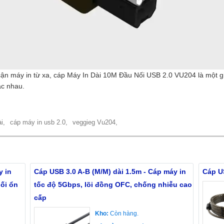
ận máy in từ xa, cáp Máy In Dài 10M Đầu Nối USB 2.0 VU204 là một giải
ác nhau.
i,
cáp máy in usb 2.0,
veggieg Vu204,
y in
Cáp USB 3.0 A-B (M/M) dài 1.5m - Cáp máy in
Cáp U
nối ổn
tốc độ 5Gbps, lõi đồng OFC, chống nhiễu cao
cấp
Kho:
Còn hàng.