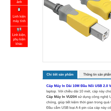
ảnh
Linh kiện
máy tính
Linh kiện,
phụ kiện
khác
Chi tiết sản phẩm
Thông tin sản phẩ
Cáp Máy In Dài 10M Đầu Nối USB 2.0 
laptop. Với chiều dài 10 mét, cáp này c
Cáp Máy In VU204
sử dụng công nghệ USB
chóng, giúp tiết kiệm thời gian trong quá t
Đầu cắm USB loại A 4-pin của cáp này có