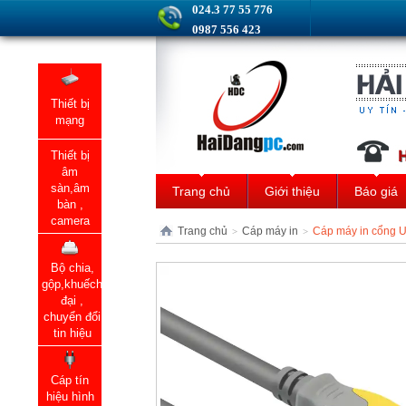
024.3 77 55 776
0987 556 423
Thiết bị
mạng
Thiết bị
âm
sàn,âm
Trang chủ
Giới thiệu
Báo giá
bàn ,
camera
Trang chủ
Cáp máy in
Cáp máy in cổng U
>
>
Bộ chia,
gộp,khuếch
đại ,
chuyển đổi
tin hiệu
Cáp tín
hiệu hình