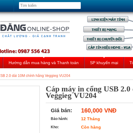
Hướng dẫn mua hàng và Thanh toán
SP khuyến mại
Ti
SB 2.0 dài 10M chính hãng Veggieg VU204
Cáp máy in cổng USB 2.0 
Veggieg VU204
160,000 VNĐ
Giá bán:
12 Tháng
Bảo hành:
Còn hàng
Kho: