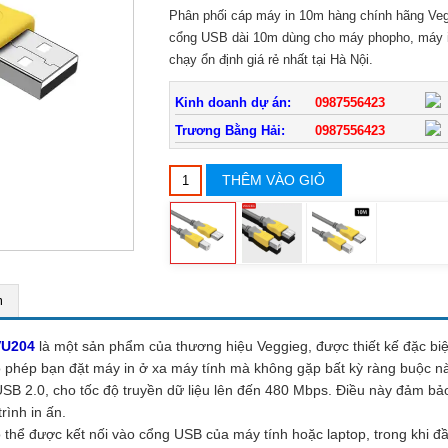
Phân phối cáp máy in 10m hàng chính hãng Ve
cổng USB dài 10m dùng cho máy phopho, máy in
chạy ổn định giá rẻ nhất tại Hà Nội.
Kinh doanh dự án:
0987556423
Trương Bằng Hải:
0987556423
THÊM VÀO GIỎ
m
VU204
là một sản phẩm của thương hiệu Veggieg, được thiết kế đặc biệt
ho phép bạn đặt máy in ở xa máy tính mà không gặp bất kỳ ràng buộc n
 2.0, cho tốc độ truyền dữ liệu lên đến 480 Mbps. Điều này đảm bảo t
rình in ấn.
 thể được kết nối vào cổng USB của máy tính hoặc laptop, trong khi đ