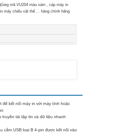
gGieg mã VU204 màu xám , cáp máy in
 máy chiếu vật thế ... hàng chính hãng
 để kết nối máy in với máy tính hoặc
ào.
ruyền tải tập tin và dữ liệu nhanh
ầu cắm USB loại B 4-pin được kết nối vào