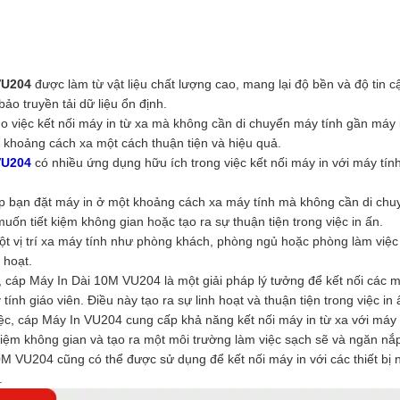
VU204
được làm từ vật liệu chất lượng cao, mang lại độ bền và độ tin c
ảo truyền tải dữ liệu ổn định.
cho việc kết nối máy in từ xa mà không cần di chuyển máy tính gần má
 khoảng cách xa một cách thuận tiện và hiệu quả.
VU204
có nhiều ứng dụng hữu ích trong việc kết nối máy in với máy tính
bạn đặt máy in ở một khoảng cách xa máy tính mà không cần di chuy
uốn tiết kiệm không gian hoặc tạo ra sự thuận tiện trong việc in ấn.
 vị trí xa máy tính như phòng khách, phòng ngủ hoặc phòng làm việc r
 hoạt.
 cáp Máy In Dài 10M VU204 là một giải pháp lý tưởng để kết nối các 
nh giáo viên. Điều này tạo ra sự linh hoạt và thuận tiện trong việc in ấ
ệc, cáp Máy In VU204 cung cấp khả năng kết nối máy in từ xa với máy 
t kiệm không gian và tạo ra một môi trường làm việc sạch sẽ và ngăn nắ
 VU204 cũng có thể được sử dụng để kết nối máy in với các thiết bị 
.