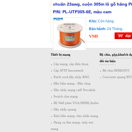
chuẩn 23awg, cuộn 305m lô gỗ hãng P
P/N: PL-UTP305-6E, màu cam
Kho:
Còn hàng.
Bảo hành:
24 Tháng.
VNĐ
Thiết bị mạng
Bộ chia, gộp,khuếch đạ
đổi tin hiệu
Cáp mạng, cáp điện thoại
Cáp SFTP Ancomtech
Bộ chia HDMI/DVI
Patch cord,dây nhảy RJ45
Converter quang BT
Đầu bấm mạng - Đầu chụp
Dây nhảy mạng cat8 Novalink
Switch chia mạng
Bộ Wall plate VGA,HDMI,Audio
Dây nhẩy quang
Kìm bấm mạng -dao nhấn mạng
Dụng cụ làm mạng- máy test
mạng