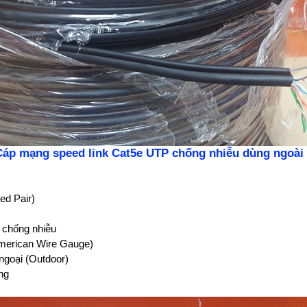
Cáp mạng speed link Cat5e UTP chống nhiễu dùng ngoài 
ed Pair)
 chống nhiễu
erican Wire Gauge)
 ngoại (Outdoor)
ng