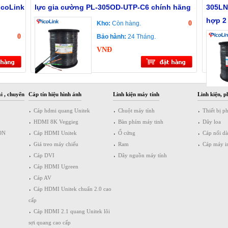
icoLink
lực gia cường PL-305OD-UTP-C6 chính hãng
305LN
hợp 2
0
Kho:
Còn hàng.
0
Bảo hành:
24 Tháng.
VNĐ
i , chuyển
Cáp tín hiệu hình ảnh
Linh kiện máy tính
Linh kiện, p
Cáp hdmi quang Unitek
Chuột máy tính
Thiết bị p
HDMI 8K Veggieg
Bàn phím máy tinh
Dây loa
ON
Cáp HDMI Unitek
Ổ cứng
Cáp nối d
Giá treo máy chiếu
Ram
Cáp máy i
Cáp DVI
Dây nguồn máy tính
Cáp HDMI Ugreen
Cáp AV
Cáp HDMI Unitek chuẩn 2.0 cao
cấp
Cáp HDMI 2.1 quang Unitek lõi
sợi quang cao cấp