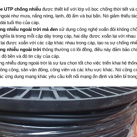
t5e UTP chống nhiễu
được thiết kế với lớp vỏ bọc chống thời tiết và 
ngoài như mưa, nắng nóng, lạnh, độ ẩm và bụi bẩn. Nó giảm thiểu tác
dài tuổi thọ của cáp.
ng nhiễu ngoài trời mà đen
sử dụng công nghệ xoắn đôi không chốn
nghĩa là trong mỗi cặp dây trong cáp, hai dây được xoắn lại với nhau 
 lại được xoắn với các cặp khác nhau trong cáp, tạo ra sự chống nhiễ
ng nhiễu ngoài trời
thông thường có lõi đồng, điều này đảm bảo chất
 độ bền và độ tin cậy của cáp.
g nhiễu dùng ngoài trời là sự lựa chọn tốt cho việc triển khai hệ thố
công cộng, sân vận động, công viên và các khu vực khác. Nó cũng c
ác ứng dụng mạng khác yêu cầu kết nối mạng ổn định và bền bỉ trong 