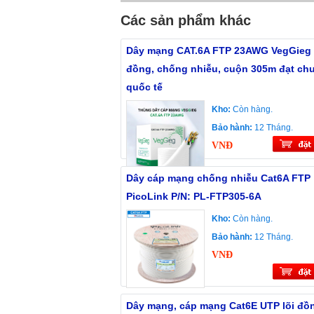
Các sản phẩm khác
Dây mạng CAT.6A FTP 23AWG VegGieg -
đồng, chống nhiễu, cuộn 305m đạt ch
quốc tế
Kho:
Còn hàng.
Bảo hành:
12 Tháng.
VNĐ
Dây cáp mạng chống nhiễu Cat6A FTP
PicoLink P/N: PL-FTP305-6A
Kho:
Còn hàng.
Bảo hành:
12 Tháng.
VNĐ
Dây mạng, cáp mạng Cat6E UTP lõi đồ