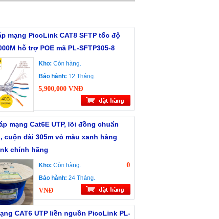
áp mạng PicoLink CAT8 SFTP tốc độ
000M hỗ trợ POE mã PL-SFTP305-8
Kho:
Còn hàng.
Bảo hành:
12 Tháng.
5,900,000 VNĐ
cáp mạng Cat6E UTP, lõi đồng chuẩn
, cuộn dài 305m vỏ màu xanh hàng
ink chính hãng
0
Kho:
Còn hàng.
Bảo hành:
24 Tháng.
VNĐ
ạng CAT6 UTP liền nguồn PicoLink PL-