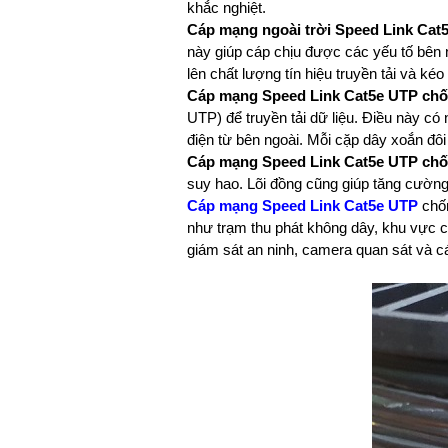
khắc nghiệt.
Cáp mạng ngoài trời Speed ​​Link Ca
này giúp cáp chịu được các yếu tố bên 
lên chất lượng tín hiệu truyền tải và kéo 
Cáp mạng Speed ​​Link Cat5e UTP
chố
UTP) để truyền tải dữ liệu. Điều này có 
điện từ bên ngoài. Mỗi cặp dây xoắn đôi
Cáp mạng Speed ​​Link Cat5e UTP chố
suy hao. Lõi đồng cũng giúp tăng cường
Cáp mạng Speed ​​Link Cat5e UTP
chốn
như trạm thu phát không dây, khu vực 
giám sát an ninh, camera quan sát và c