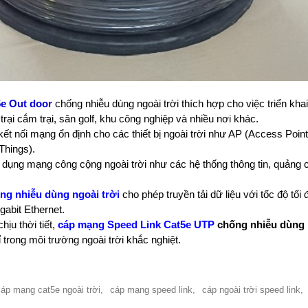
5e Out door
chống nhiễu dùng ngoài trời thích hợp cho việc triển kh
trại cắm trại, sân golf, khu công nghiệp và nhiều nơi khác.
t nối mạng ổn định cho các thiết bị ngoài trời như AP (Access Point
 Things).
dụng mạng công cộng ngoài trời như các hệ thống thông tin, quảng cá
ng nhiễu dùng ngoài trời
cho phép truyền tải dữ liệu với tốc độ tố
abit Ethernet.
ịu thời tiết,
cáp mạng Speed ​​Link Cat5e UTP
chống nhiễu dùng n
 trong môi trường ngoài trời khắc nghiệt.
áp mạng cat5e ngoài trời,
cáp mạng speed link,
cáp ngoài trời speed link,