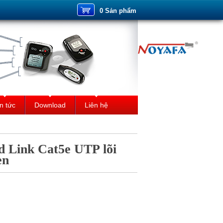
0 Sản phẩm
n tức
Download
Liên hệ
d Link Cat5e UTP lõi
en