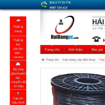
024.3 77 55 776
0987 556 423
Thiết bị
mạng
Thiết bị
âm
sàn,âm
Trang chủ
Giới thiệu
Báo giá
bàn ,
camera
Trang chủ
Cáp mạng, cáp điện thoại
Cáp 
>
>
Bộ chia,
gộp,khuếch
đại ,
chuyển đổi
tin hiệu
Cáp tín
hiệu hình