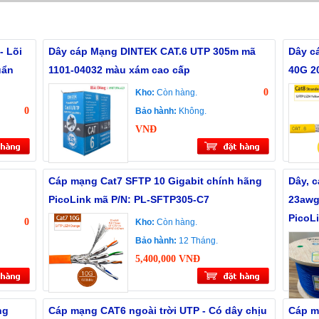
 Lõi
Dây cáp Mạng DINTEK CAT.6 UTP 305m mã
Dây c
uẩn
1101-04032 màu xám cao cấp
40G 2
0
Kho:
Còn hàng.
0
Bảo hành:
Không.
VNĐ
Cáp mạng Cat7 SFTP 10 Gigabit chính hãng
Dây, 
PicoLink mã P/N: PL-SFTP305-C7
23awg
PicoL
0
Kho:
Còn hàng.
Bảo hành:
12 Tháng.
5,400,000 VNĐ
ng
Cáp mạng CAT6 ngoài trời UTP - Có dây chịu
Cáp m