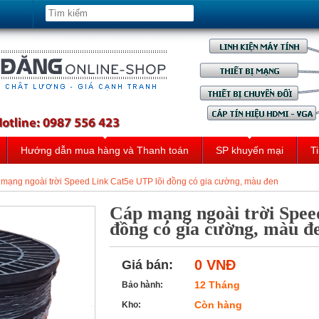
Hướng dẫn mua hàng và Thanh toán
SP khuyến mại
Ti
mạng ngoài trời Speed Link Cat5e UTP lõi đồng có gia cường, màu đen
Cáp mạng ngoài trời Spee
đồng có gia cường, màu đ
0 VNĐ
Giá bán:
12 Tháng
Bảo hành:
Còn hàng
Kho: