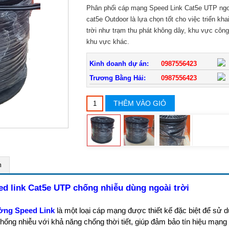
Phân phối cáp mạng Speed ​​Link Cat5e UTP ngoà
cat5e Outdoor là lựa chọn tốt cho việc triển kh
trời như trạm thu phát không dây, khu vực công
khu vực khác.
Kinh doanh dự án:
0987556423
Trương Bằng Hải:
0987556423
THÊM VÀO GIỎ
m
eed link Cat5e UTP chống nhiễu dùng ngoài trời
ng Speed ​​Link
là một loại cáp mạng được thiết kế đặc biệt để sử
chống nhiễu với khả năng chống thời tiết, giúp đảm bảo tín hiệu mạng 