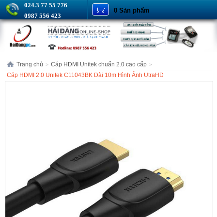
024.3 77 55 776
0 Sản phẩm
0987 556 423
Trang chủ
Cáp HDMI Unitek chuẩn 2.0 cao cấp
>
>
Cáp HDMI 2.0 Unitek C11043BK Dài 10m Hình Ảnh UtraHD