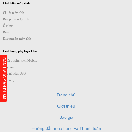
Linh kiện máy tính
Chuột máy tính
Bàn phím máy tinh
Ổ cứng
Ram
Dây nguồn máy tính
Linh kiện, phụ kiện khác
DANH MỤC SẢN PHẨM
Thiết bị phụ kiện Mobile
Dây loa
Cáp nối dài USB
Cáp máy in
Trang chủ
Giới thiệu
h
Báo giá
Hướng dẫn mua hàng và Thanh toán