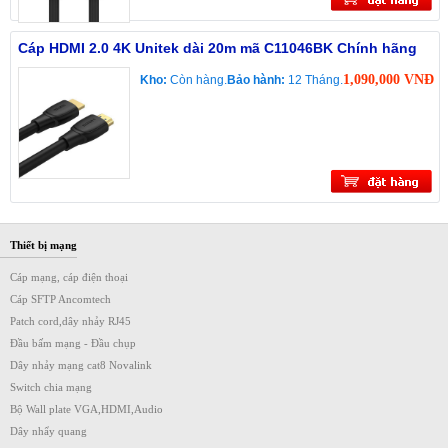
Cáp HDMI 2.0 4K Unitek dài 20m mã C11046BK Chính hãng
1,090,000 VNĐ
Kho:
Còn hàng.
Bảo hành:
12 Tháng.
Thiết bị mạng
Cáp mạng, cáp điện thoại
Cáp SFTP Ancomtech
Patch cord,dây nhảy RJ45
Đầu bấm mạng - Đầu chụp
Dây nhảy mạng cat8 Novalink
Switch chia mạng
Bộ Wall plate VGA,HDMI,Audio
Dây nhẩy quang