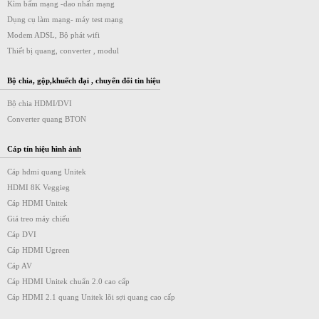
Kìm bấm mạng -dao nhấn mạng
Dụng cụ làm mạng- máy test mạng
Modem ADSL, Bộ phát wifi
Thiết bị quang, converter , modul
Bộ chia, gộp,khuếch đại , chuyển đổi tin hiệu
Bộ chia HDMI/DVI
Converter quang BTON
Cáp tín hiệu hình ảnh
Cáp hdmi quang Unitek
HDMI 8K Veggieg
Cáp HDMI Unitek
Giá treo máy chiếu
Cáp DVI
Cáp HDMI Ugreen
Cáp AV
Cáp HDMI Unitek chuẩn 2.0 cao cấp
Cáp HDMI 2.1 quang Unitek lõi sợi quang cao cấp