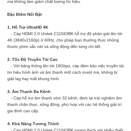
mà không làm giảm chất lượng tín hiệu.
Đặc Điểm Nổi Bật
1. Hỗ Trợ UltraHD 4K
- Cáp HDMI 2.0 Unitek C11043BK hỗ trợ độ phân giải lên tới
4K (3840x2160p) ở 60Hz, cho phép bạn thưởng thức những
thước phim sắc nét và sống động đến từng chi tiết.
2. Tốc Độ Truyền Tải Cao
- Với băng thông lên tới 18Gbps, cáp đảm bảo việc truyền tải
tín hiệu hình ảnh và âm thanh một cách mượt mà, không bị
giật lag hay mất khung hình.
3. Âm Thanh Đa Kênh
- Cáp hỗ trợ âm thanh vòm 32 kênh, đem lại trải nghiệm âm
thanh chân thực, sống động, phù hợp với các hệ thống giải trí
gia đình cao cấp.
4. Khả Năng Tương Thích
- Cáp HDMI 2.0 Unitek C11043BK tương thích với nhiều thiết