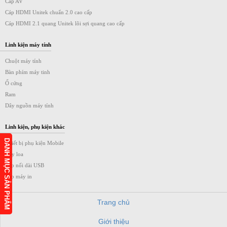
Cáp AV
Cáp HDMI Unitek chuẩn 2.0 cao cấp
Cáp HDMI 2.1 quang Unitek lõi sợi quang cao cấp
Linh kiện máy tính
Chuột máy tính
Bàn phím máy tinh
Ổ cứng
Ram
Dây nguồn máy tính
Linh kiện, phụ kiện khác
DANH MỤC SẢN PHẨM
Thiết bị phụ kiện Mobile
Dây loa
Cáp nối dài USB
Cáp máy in
Trang chủ
Giới thiệu