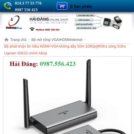
024.3 77 55 776
0 Sản phẩm
0987 556 423
Trang chủ
Bộ mở rộng VGA/HDMI/internet
>
>
Bộ phát nhận tín hiệu HDMI+VGA không dây 50m 1080p@60hz sóng 5Ghz
Ugreen 50633 chính hãng