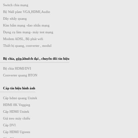
Switch chia mạng
Bộ Wall plate VGA,HDMI,Audio
Dây nhẩy quang
Kìm bấm mạng -dao nhấn mạng
Dụng cụ làm mạng- máy test mạng
Modem ADSL, Bộ phát wifi
Thiết bị quang, converter , modul
Bộ chia, gộp,khuếch đại , chuyển đổi tin hiệu
Bộ chia HDMI/DVI
Converter quang BTON
Cáp tín hiệu hình ảnh
Cáp hdmi quang Unitek
HDMI 8K Veggieg
Cáp HDMI Unitek
Giá treo máy chiếu
Cáp DVI
Cáp HDMI Ugreen