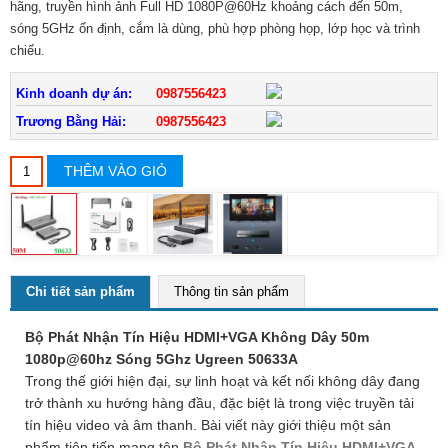
hãng, truyền hình ảnh Full HD 1080P@60Hz khoảng cách đến 50m,
sóng 5GHz ổn định, cắm là dùng, phù hợp phòng họp, lớp học và trình
chiếu.
Kinh doanh dự án:
0987556423
Trương Bằng Hải:
0987556423
THÊM VÀO GIỎ
Chi tiết sản phẩm
Thông tin sản phẩm
Bộ Phát Nhận Tín Hiệu HDMI+VGA Không Dây 50m
1080p@60hz Sóng 5Ghz Ugreen 50633A
Trong thế giới hiện đại, sự linh hoạt và kết nối không dây đang
trở thành xu hướng hàng đầu, đặc biệt là trong việc truyền tải
tín hiệu video và âm thanh. Bài viết này giới thiệu một sản
phẩm tiên tiến mang tên
Bộ Phát Nhận Tín Hiệu HDMI+VGA