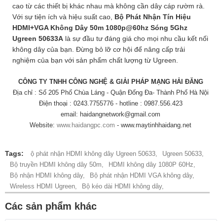
cao từ các thiết bị khác nhau mà không cần dây cáp rườm rà.
Với sự tiện ích và hiệu suất cao,
Bộ Phát Nhận Tín Hiệu
HDMI+VGA Không Dây 50m 1080p@60hz Sóng 5Ghz
Ugreen 50633A
là sự đầu tư đáng giá cho mọi nhu cầu kết nối
không dây của bạn. Đừng bỏ lỡ cơ hội để nâng cấp trải
nghiệm của bạn với sản phẩm chất lượng từ Ugreen.
CÔNG TY TNHH CÔNG NGHỆ & GIẢI PHÁP MẠNG HẢI ĐĂNG
Địa chỉ : Số 205 Phố Chùa Láng - Quận Đống Đa- Thành Phố Hà Nội
Điện thoại : 0243.7755776 - hotline : 0987.556.423
email: haidangnetwork@gmail.com
Website:
www.haidangpc.com
- www.maytinhhaidang.net
Tags:
ộ phát nhận HDMI không dây Ugreen 50633,
Ugreen 50633,
Bộ truyền HDMI không dây 50m,
HDMI không dây 1080P 60Hz,
Bộ nhận HDMI không dây,
Bộ phát nhận HDMI VGA không dây,
Wireless HDMI Ugreen,
Bộ kéo dài HDMI không dây,
Các sản phẩm khác