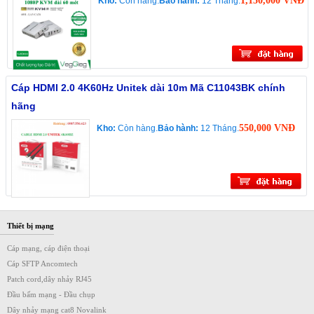
1,150,000 VNĐ
Kho:
Còn hàng.
Bảo hành:
12 Tháng.
Cáp HDMI 2.0 4K60Hz Unitek dài 10m Mã C11043BK chính
hãng
550,000 VNĐ
Kho:
Còn hàng.
Bảo hành:
12 Tháng.
Thiết bị mạng
Cáp mạng, cáp điện thoại
Cáp SFTP Ancomtech
Patch cord,dây nhảy RJ45
Đầu bấm mạng - Đầu chụp
Dây nhảy mạng cat8 Novalink