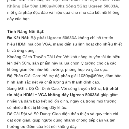
Không Dây 50m 1080p@60hz Sóng 5Ghz Ugreen 50633A
,
một giải pháp độc đáo và hiệu quả cho nhu cầu kết nối không
dây của bạn.
Tính Năng Nổi Bật:
Đa Kết Nối:
Bộ phát Ugreen 50633A
không chỉ hỗ trợ tín
hiệu HDMI mà còn VGA, mang đến sự linh hoạt cho nhiều thiết
bị và ứng dụng.
Khoảng Cách Truyền Tải Lớn: Với khả năng truyền tải tín hiệu
lên đến 50m, sản phẩm này là lựa chọn lý tưởng cho cả các
không gian lớn như hội trường, phòng họp và giáo dục.
Độ Phân Giải Cao: Hỗ trợ độ phân giải 1080p@60hz, đảm bảo
hình ảnh sắc nét và chất lượng âm thanh đỉnh cao.
Sóng 5Ghz Độ Ổn Định Cao: Với sóng truyền 5Ghz,
bộ phát
tín hiệu HDMI + VGA không dây Ugreen 50633A
giúp giảm
nhiễu và đảm bảo kết nối ổn định, ngay cả trong môi trường
có nhiều thiết bị không dây khác.
Dễ Cài Đặt và Sử Dụng: Giao diện thân thiện và quy trình cài
đặt đơn giản, giúp người dùng nhanh chóng tiếp cận và tận
hưởng ưu điểm của kết nối không dây.