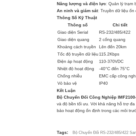
Năng lượng và điện lực
: Quản lý trạm 
An ninh và giám sát
: Truyền dữ liệu ổn
Thông Số Kỹ Thuật
Thông số
Chi tiết
Giao diện Serial
RS-232/485/422
Giao diện quang
2 cổng quang
Khoảng cách truyền
Lên đến 20km
Tốc độ truyền dữ liệu
115.2Kbps
Điện áp hoạt động
110-370VDC
Nhiệt độ hoạt động
-40°C đến 75°C
Chống nhiễu
EMC cấp công ngh
Vỏ bảo vệ
IP40
Kết Luận
Bộ Chuyển Đổi Công Nghiệp IMF2100-
và độ bền tối ưu. Với khả năng hỗ trợ đa
bảo hoạt động ổn định trong các môi trư
Tags:
Bộ Chuyển Đổi RS-232/485/422 Sa