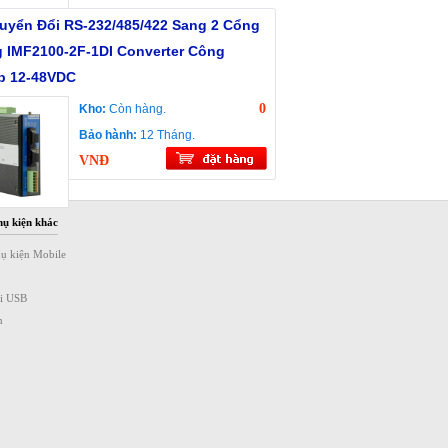
uyển Đổi RS-232/485/422 Sang 2 Cổng
 IMF2100-2F-1DI Converter Công
p 12-48VDC
0
Kho:
Còn hàng.
Bảo hành:
12 Tháng.
VNĐ
hụ kiện khác
hụ kiện Mobile
ài USB
n