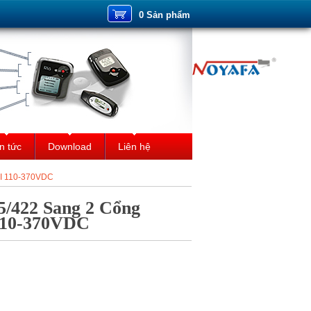
0 Sản phẩm
n tức
Download
Liên hệ
DI 110-370VDC
5/422 Sang 2 Cổng
110-370VDC