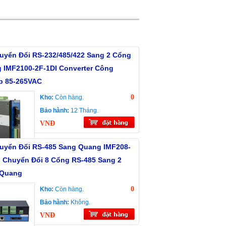
uyển Đổi RS-232/485/422 Sang 2 Cổng
 IMF2100-2F-1DI Converter Công
p 85-265VAC
0
Kho:
Còn hàng.
Bảo hành:
12 Tháng.
VNĐ
uyển Đổi RS-485 Sang Quang IMF208-
I Chuyển Đổi 8 Cổng RS-485 Sang 2
Quang
0
Kho:
Còn hàng.
Bảo hành:
Không.
VNĐ