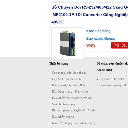
Bộ Chuyển Đổi RS-232/485/422 Sang 
IMF2100-1F-1DI Converter Công Nghiệp
48VDC
Kho:
Còn hàng.
Bảo hành:
Không.
VNĐ
Thiết bị mạng
Bộ chia, gộp,khuếch đạ
đổi tin hiệu
Cáp mạng, cáp điện thoại
Cáp SFTP Ancomtech
Bộ chia HDMI/DVI
Patch cord,dây nhảy RJ45
Converter quang BT
Đầu bấm mạng - Đầu chụp
Dây nhảy mạng cat8 Novalink
Switch chia mạng
Bộ Wall plate VGA,HDMI,Audio
Dây nhẩy quang
Kìm bấm mạng -dao nhấn mạng