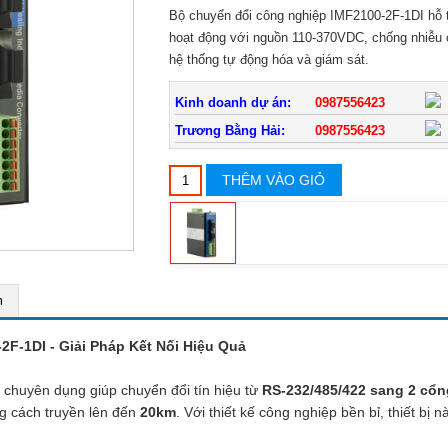
Bộ chuyển đổi công nghiệp IMF2100-2F-1DI hỗ 
hoạt động với nguồn 110-370VDC, chống nhiễu c
hệ thống tự động hóa và giám sát.
Kinh doanh dự án:
0987556423
Trương Bằng Hải:
0987556423
THÊM VÀO GIỎ
m
F-1DI - Giải Pháp Kết Nối Hiệu Quả
bị chuyên dụng giúp chuyển đổi tín hiệu từ
RS-232/485/422 sang 2 cổ
g cách truyền lên đến
20km
. Với thiết kế công nghiệp bền bỉ, thiết bị