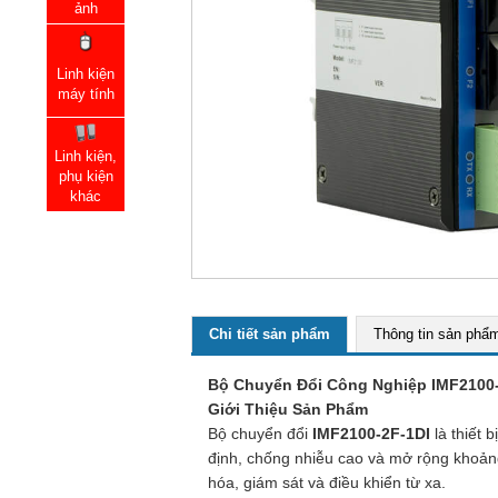
ảnh
Linh kiện
máy tính
Linh kiện,
phụ kiện
khác
Chi tiết sản phẩm
Thông tin sản phẩ
Bộ Chuyển Đổi Công Nghiệp IMF2100-2
Giới Thiệu Sản Phẩm
Bộ chuyển đổi
IMF2100-2F-1DI
là thiết 
định, chống nhiễu cao và mở rộng khoản
hóa, giám sát và điều khiển từ xa.