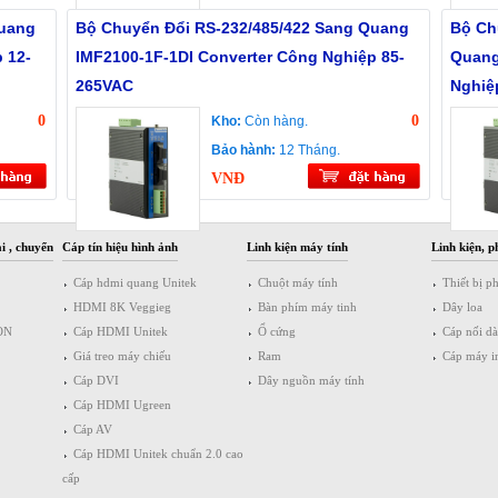
Quang
Bộ Chuyển Đổi RS-232/485/422 Sang Quang
Bộ Ch
 12-
IMF2100-1F-1DI Converter Công Nghiệp 85-
Quang
265VAC
Nghiệ
0
0
Kho:
Còn hàng.
Bảo hành:
12 Tháng.
VNĐ
i , chuyển
Cáp tín hiệu hình ảnh
Linh kiện máy tính
Linh kiện, p
Cáp hdmi quang Unitek
Chuột máy tính
Thiết bị p
HDMI 8K Veggieg
Bàn phím máy tinh
Dây loa
ON
Cáp HDMI Unitek
Ổ cứng
Cáp nối d
Giá treo máy chiếu
Ram
Cáp máy i
Cáp DVI
Dây nguồn máy tính
Cáp HDMI Ugreen
Cáp AV
Cáp HDMI Unitek chuẩn 2.0 cao
cấp