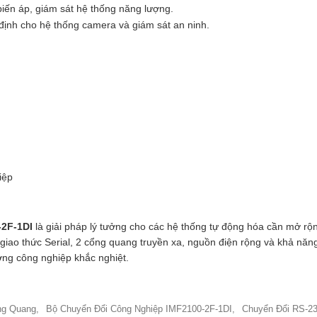
biến áp, giám sát hệ thống năng lượng.
 định cho hệ thống camera và giám sát an ninh.
iệp
2F-1DI
là giải pháp lý tưởng cho các hệ thống tự động hóa cần mở rộ
 giao thức Serial, 2 cổng quang truyền xa, nguồn điện rộng và khả nă
ờng công nghiệp khắc nghiệt.
ng Quang,
Bộ Chuyển Đổi Công Nghiệp IMF2100-2F-1DI,
Chuyển Đổi RS-23