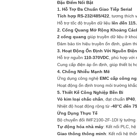
Đặc Điểm Nổi Bật
1. Hỗ Trợ Đa Chuẩn Giao Tiếp Serial
Tích hợp RS-232/485/422
, tương thích 
Hỗ trợ tốc độ truyền dữ liệu
lên đến 115
2. Cổng Quang Mở Rộng Khoảng Các
2 cổng quang
giúp truyền dữ liệu ở kh
Đảm bảo tín hiệu truyền ổn định, giảm th
3. Hoạt Động Ổn Định Với Nguồn Điệ
Hỗ trợ nguồn
110-370VDC
, phù hợp với 
Cung cấp điện áp ổn định, giúp thiết bị ho
4. Chống Nhiễu Mạnh Mẽ
Ứng dụng công nghệ
EMC cấp công ng
Hoạt động ổn định trong môi trường khắc n
5. Thiết Kế Công Nghiệp Bền Bỉ
Vỏ kim loại chắc chắn
, đạt chuẩn
IP40
,
Nhiệt độ hoạt động rộng từ
-40°C đến 7
Ứng Dụng Thực Tế
Bộ chuyển đổi IMF2100-2F-1DI lý tưởng c
Tự động hóa nhà máy
: Kết nối PLC, hệ
Giao thông thông minh
: Kết nối hệ thố