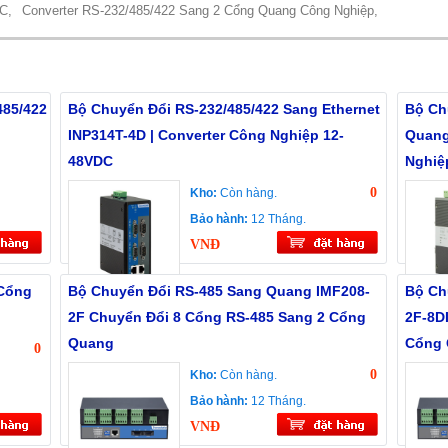
C,
Converter RS-232/485/422 Sang 2 Cổng Quang Công Nghiệp,
485/422
Bộ Chuyển Đổi RS-232/485/422 Sang Ethernet
Bộ Ch
INP314T-4D | Converter Công Nghiệp 12-
Quang
48VDC
Nghiệ
0
Kho:
Còn hàng.
Bảo hành:
12 Tháng.
VNĐ
 Cổng
Bộ Chuyển Đổi RS-485 Sang Quang IMF208-
Bộ Ch
2F Chuyển Đổi 8 Cổng RS-485 Sang 2 Cổng
2F-8D
Quang
Cổng 
0
0
Kho:
Còn hàng.
Bảo hành:
12 Tháng.
VNĐ