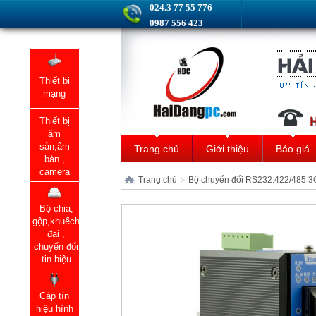
024.3 77 55 776
0987 556 423
Thiết bị
mạng
Thiết bị
âm
sàn,âm
Trang chủ
Giới thiệu
Báo giá
bàn ,
camera
Trang chủ
Bộ chuyển đổi RS232.422/485 
>
Bộ chia,
gộp,khuếch
đại ,
chuyển đổi
tin hiệu
Cáp tín
hiệu hình