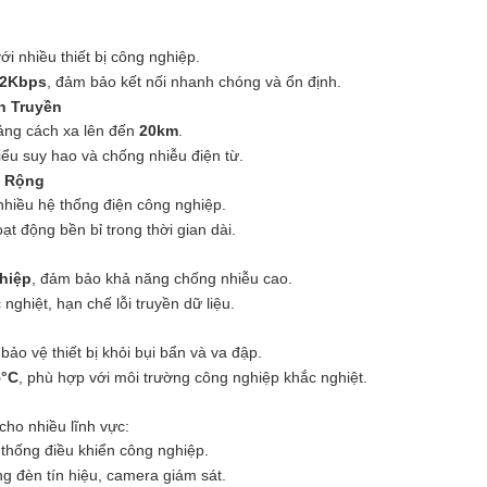
với nhiều thiết bị công nghiệp.
.2Kbps
, đảm bảo kết nối nhanh chóng và ổn định.
h Truyền
oảng cách xa lên đến
20km
.
iểu suy hao và chống nhiễu điện từ.
n Rộng
nhiều hệ thống điện công nghiệp.
ạt động bền bỉ trong thời gian dài.
hiệp
, đảm bảo khả năng chống nhiễu cao.
ghiệt, hạn chế lỗi truyền dữ liệu.
 bảo vệ thiết bị khỏi bụi bẩn và va đập.
5°C
, phù hợp với môi trường công nghiệp khắc nghiệt.
ho nhiều lĩnh vực:
 thống điều khiển công nghiệp.
ng đèn tín hiệu, camera giám sát.